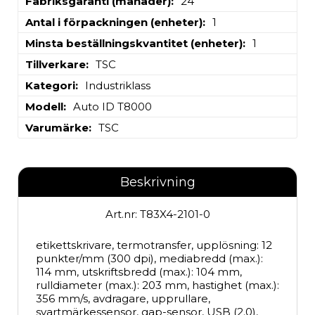
Fabriksgaranti (månader)
24
Antal i förpackningen (enheter)
1
Minsta beställningskvantitet (enheter)
1
Tillverkare
TSC
Kategori
Industriklass
Modell
Auto ID T8000
Varumärke
TSC
Beskrivning
Art.nr: T83X4-2101-0
etikettskrivare, termotransfer, upplösning: 12 
punkter/mm (300 dpi), mediabredd (max.): 
114 mm, utskriftsbredd (max.): 104 mm, 
rulldiameter (max.): 203 mm, hastighet (max.): 
356 mm/s, avdragare, upprullare, 
svartmärkessensor, gap-sensor, USB (2.0), 