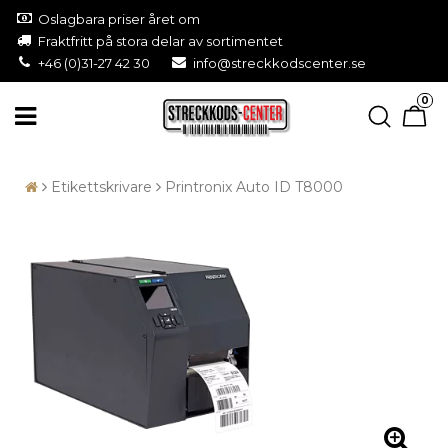
Oslagbara priser året om
Fraktfritt på stora delar av sortimentet
+46 (0)31-27 42 30
info@streckkodscenter.se
0
Etikettskrivare
Printronix Auto ID T8000