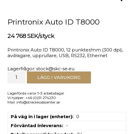
Printronix Auto ID T8000
24 768 SEK/styck
Printronix Auto ID T8000, 12 punkter/mm (300 dpi),
avdragare, upprullare, USB, RS232, Ethernet
Lagerfrågor: stock@skc-se.eu
LÄGG I VARUKORG
Lagerförda varor:1–3 arbetsdagar
Vi hjälper: +46 (0)31-274230
Mail: info@streckkodscenter.se
På väg in i lager (enheter)
0
Förväntad inleverans
-