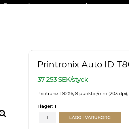
Fraktfritt på stora delar av sortimentet
+46 (0)31-27 42 30
Printronix Auto ID T
37 253 SEK/styck
Printronix T82X6, 8 punkter/mm (203 dpi)
I lager: 1
LÄGG I VARUKORG