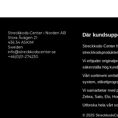
Streckkods-Center i Norden AB
Där kundsupp
Stora Åvägen 21
436 34 ASKIM
Streckkods-Center ha
Sweden
info@streckkodscenter.se
streckkodsprodukter o
+46(0)31-274230
Vi erbjuder originalp
säkerställa hög kund
Vårt sortiment omfat
system
,
etikettprog
Vi samarbetar med på
Zebra, Sato, Elo, Hon
Utforska hela vårt s
© 2025 StreckkodsCe