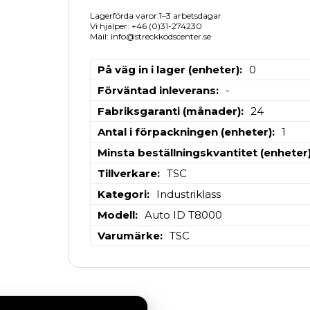
Lagerförda varor:1–3 arbetsdagar
Vi hjälper: +46 (0)31-274230
Mail: info@streckkodscenter.se
På väg in i lager (enheter)
0
Förväntad inleverans
-
Fabriksgaranti (månader)
24
Antal i förpackningen (enheter)
1
Minsta beställningskvantitet (enheter
Tillverkare
TSC
Kategori
Industriklass
Modell
Auto ID T8000
Varumärke
TSC