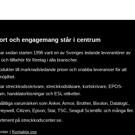
ort och engagemang står i centrum
r sedan starten 1996 varit en av Sveriges ledande leverantörer av
ch tillbehör för företag i alla branscher.
rodukter till marknadsledande priser och snabba leveranser för att
nöjdhet.
tar
streckkodsskrivare
,
streckkodsläsare
,
kortskrivare
,
EPOS-
ram
, handdatorlösningar och
ESL-etiketter
.
litliga varumärken som Anker, Armor, Brother, Bixolon, Datalogic,
eywell, Citizen, Epson, Star, TSC, Seagull Scientific och många fler.
ortiment på
streckkodscenter.se
.
nter |
Kontakta oss