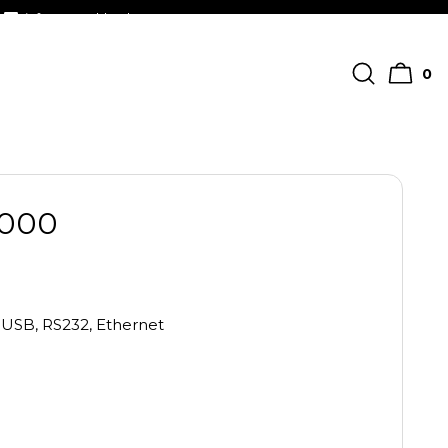
info@streckkodscenter.se
0
8000
, USB, RS232, Ethernet