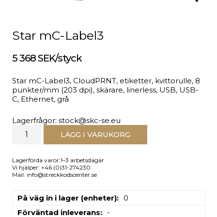
Star mC-Label3
5 368 SEK/styck
Star mC-Label3, CloudPRNT, etiketter, kvittorulle, 8
punkter/mm (203 dpi), skärare, linerless, USB, USB-
C, Ethernet, grå
Lagerfrågor: stock@skc-se.eu
LÄGG I VARUKORG
Lagerförda varor:1–3 arbetsdagar
Vi hjälper: +46 (0)31-274230
Mail: info@streckkodscenter.se
På väg in i lager (enheter)
0
Förväntad inleverans
-