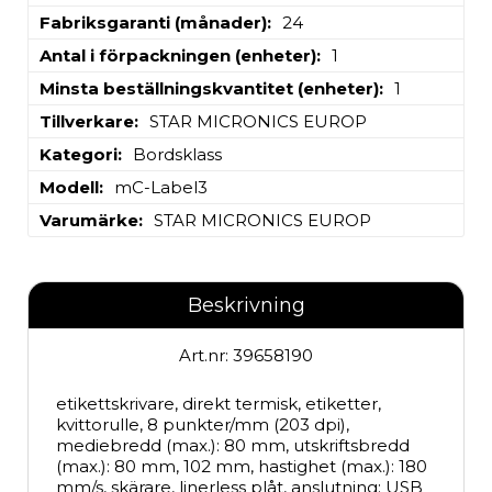
Fabriksgaranti (månader)
24
Antal i förpackningen (enheter)
1
Minsta beställningskvantitet (enheter)
1
Tillverkare
STAR MICRONICS EUROP
Kategori
Bordsklass
Modell
mC-Label3
Varumärke
STAR MICRONICS EUROP
Beskrivning
Art.nr: 39658190
etikettskrivare, direkt termisk, etiketter, 
kvittorulle, 8 punkter/mm (203 dpi), 
mediebredd (max.): 80 mm, utskriftsbredd 
(max.): 80 mm, 102 mm, hastighet (max.): 180 
mm/s, skärare, linerless plåt, anslutning: USB 