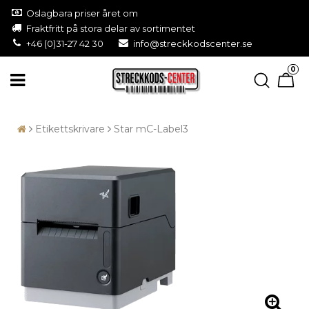
Oslagbara priser året om
Fraktfritt på stora delar av sortimentet
+46 (0)31-27 42 30
info@streckkodscenter.se
0
Etikettskrivare
Star mC-Label3