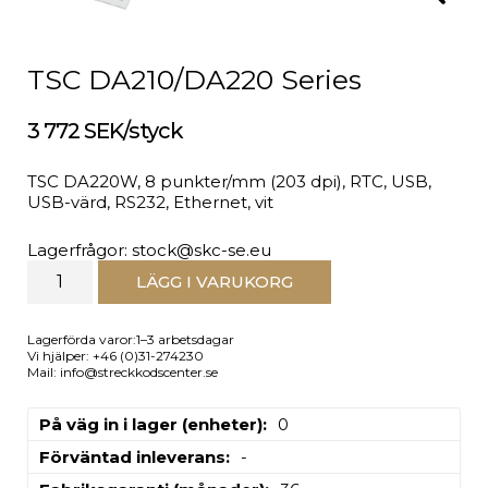
TSC DA210/DA220 Series
3 772 SEK/styck
TSC DA220W, 8 punkter/mm (203 dpi), RTC, USB,
USB-värd, RS232, Ethernet, vit
Lagerfrågor: stock@skc-se.eu
LÄGG I VARUKORG
Lagerförda varor:1–3 arbetsdagar
Vi hjälper: +46 (0)31-274230
Mail: info@streckkodscenter.se
På väg in i lager (enheter)
0
Förväntad inleverans
-