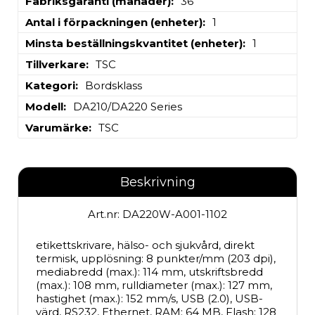
Fabriksgaranti (månader)
36
Antal i förpackningen (enheter)
1
Minsta beställningskvantitet (enheter)
1
Tillverkare
TSC
Kategori
Bordsklass
Modell
DA210/DA220 Series
Varumärke
TSC
Beskrivning
Art.nr: DA220W-A001-1102
etikettskrivare, hälso- och sjukvård, direkt 
termisk, upplösning: 8 punkter/mm (203 dpi), 
mediabredd (max.): 114 mm, utskriftsbredd 
(max.): 108 mm, rulldiameter (max.): 127 mm, 
hastighet (max.): 152 mm/s, USB (2.0), USB-
värd, RS232, Ethernet, RAM: 64 MB, Flash: 128 