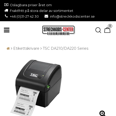
Oslagbara priser året om
Fraktfritt på stora delar av sortimentet
+46 (0)31-27 42 30
info@streckkodscenter.se
0
Etikettskrivare
TSC DA210/DA220 Series