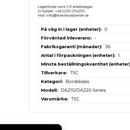
Lagerförda varor:1–3 arbetsdagar
Vi hjälper: +46 (0)31-274230
Mail: info@streckkodscenter.se
På väg in i lager (enheter)
0
Förväntad inleverans
-
Fabriksgaranti (månader)
36
Antal i förpackningen (enheter)
1
Minsta beställningskvantitet (enheter
Tillverkare
TSC
Kategori
Bordsklass
Modell
DA210/DA220 Series
Varumärke
TSC