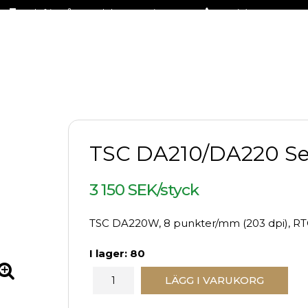
Fraktfritt på stora delar av sortimentet
+46 (0)31-27 42 30
TSC DA210/DA220 Se
3 150 SEK/styck
TSC DA220W, 8 punkter/mm (203 dpi), RTC,
I lager: 80
LÄGG I VARUKORG