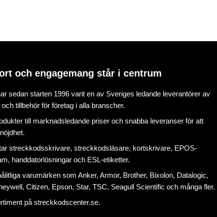
ort och engagemang står i centrum
r sedan starten 1996 varit en av Sveriges ledande leverantörer av
ch tillbehör för företag i alla branscher.
rodukter till marknadsledande priser och snabba leveranser för att
nöjdhet.
tar
streckkodsskrivare
,
streckkodsläsare
,
kortskrivare
,
EPOS-
ram
, handdatorlösningar och
ESL-etiketter
.
litliga varumärken som Anker, Armor, Brother, Bixolon, Datalogic,
eywell, Citizen, Epson, Star, TSC, Seagull Scientific och många fler.
ortiment på
streckkodscenter.se
.