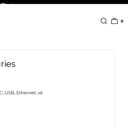
info@streckkodscenter.se
0
ries
 USB, Ethernet, vit