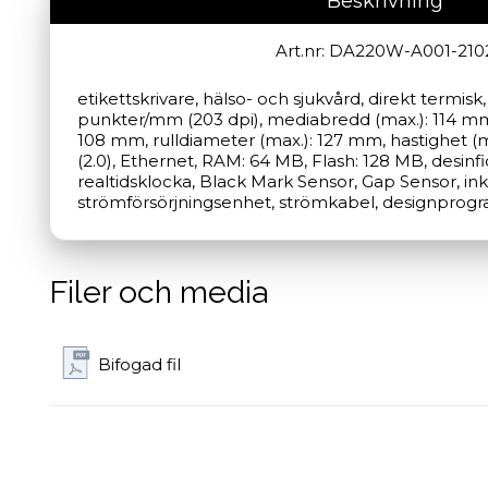
Beskrivning
Art.nr: DA220W-A001-210
etikettskrivare, hälso- och sjukvård, direkt termisk,
punkter/mm (203 dpi), mediabredd (max.): 114 mm, 
108 mm, rulldiameter (max.): 127 mm, hastighet (m
(2.0), Ethernet, RAM: 64 MB, Flash: 128 MB, desinfic
realtidsklocka, Black Mark Sensor, Gap Sensor, inkl.
strömförsörjningsenhet, strömkabel, designprogram
Filer och media
Bifogad fil