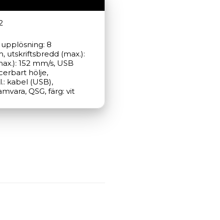
2
 upplösning: 8 
utskriftsbredd (max.): 
ax.): 152 mm/s, USB 
erbart hölje, 
: kabel (USB), 
vara, QSG, färg: vit