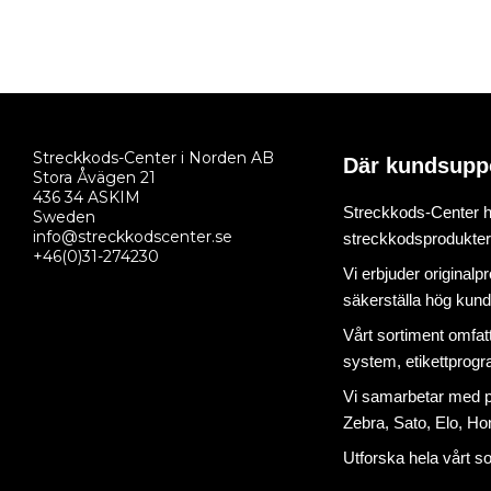
Streckkods-Center i Norden AB
Där kundsupp
Stora Åvägen 21
436 34 ASKIM
Streckkods-Center ha
Sweden
info@streckkodscenter.se
streckkodsprodukter o
+46(0)31-274230
Vi erbjuder originalp
säkerställa hög kund
Vårt sortiment omfat
system
,
etikettprog
Vi samarbetar med på
Zebra, Sato, Elo, Hon
Utforska hela vårt s