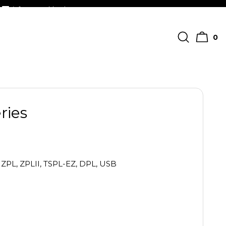
info@streckkodscenter.se
0
ries
 ZPL, ZPLII, TSPL-EZ, DPL, USB