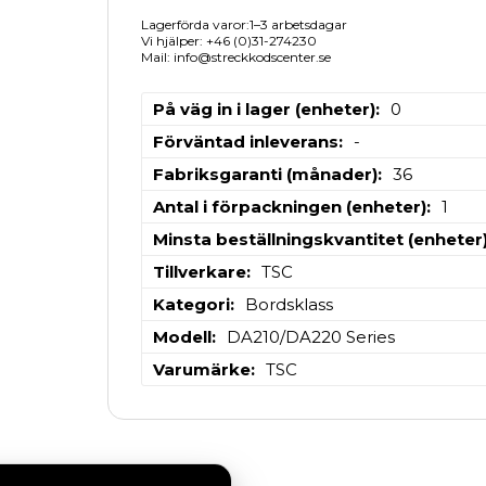
Lagerförda varor:1–3 arbetsdagar
Vi hjälper: +46 (0)31-274230
Mail: info@streckkodscenter.se
På väg in i lager (enheter)
0
Förväntad inleverans
-
Fabriksgaranti (månader)
36
Antal i förpackningen (enheter)
1
Minsta beställningskvantitet (enheter
Tillverkare
TSC
Kategori
Bordsklass
Modell
DA210/DA220 Series
Varumärke
TSC