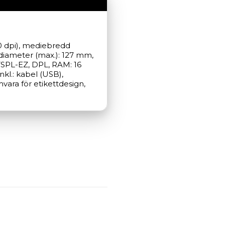
0 dpi), mediebredd 
ldiameter (max.): 127 mm, 
TSPL-EZ, DPL, RAM: 16 
kl.: kabel (USB), 
ara för etikettdesign, 