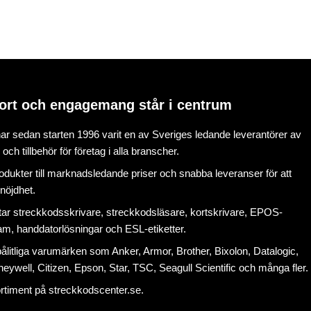
ort och engagemang står i centrum
r sedan starten 1996 varit en av Sveriges ledande leverantörer av
ch tillbehör för företag i alla branscher.
rodukter till marknadsledande priser och snabba leveranser för att
nöjdhet.
tar
streckkodsskrivare
,
streckkodsläsare
,
kortskrivare
,
EPOS-
ram
, handdatorlösningar och
ESL-etiketter
.
litliga varumärken som Anker, Armor, Brother, Bixolon, Datalogic,
eywell, Citizen, Epson, Star, TSC, Seagull Scientific och många fler.
ortiment på
streckkodscenter.se
.