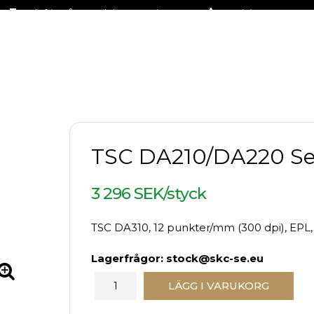
Fraktfritt på stora delar av sortimentet
+46 (0)31-27 42 30
TSC DA210/DA220 Se
3 296 SEK/styck
TSC DA310, 12 punkter/mm (300 dpi), EPL,
Lagerfrågor: stock@skc-se.eu
LÄGG I VARUKORG