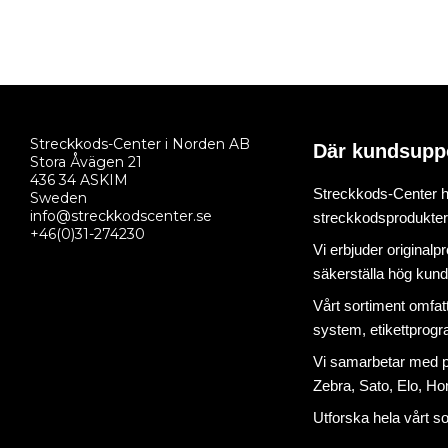
Streckkods-Center i Norden AB
Där kundsupp
Stora Åvägen 21
436 34 ASKIM
Streckkods-Center ha
Sweden
info@streckkodscenter.se
streckkodsprodukter o
+46(0)31-274230
Vi erbjuder originalp
säkerställa hög kund
Vårt sortiment omfat
system
,
etikettprog
Vi samarbetar med på
Zebra, Sato, Elo, Hon
Utforska hela vårt s