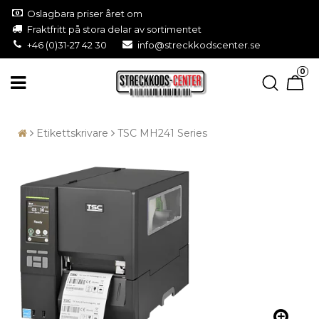
Oslagbara priser året om
Fraktfritt på stora delar av sortimentet
+46 (0)31-27 42 30
info@streckkodscenter.se
0
Etikettskrivare
TSC MH241 Series