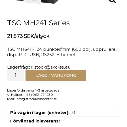
TSC MH241 Series
21 573 SEK/styck
TSC MH641P, 24 punkter/mm (600 dpi), upprullare,
disp., RTC, USB, RS232, Ethernet
Lagerfrågor: stock@skc-se.eu
LÄGG I VARUKORG
Lagerförda varor:1–3 arbetsdagar
Vi hjälper: +46 (0)31-274230
Mail: info@streckkodscenter.se
På väg in i lager (enheter)
0
Förväntad inleverans
-