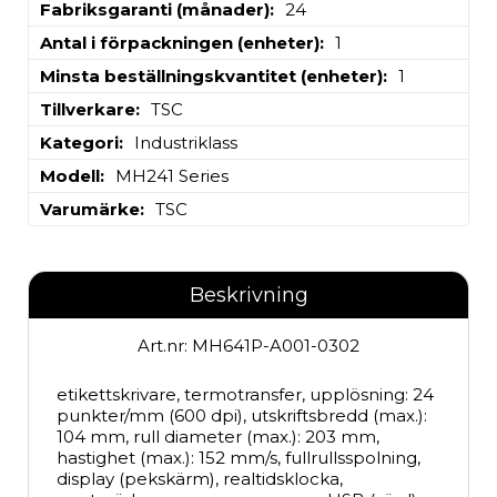
Fabriksgaranti (månader)
24
Antal i förpackningen (enheter)
1
Minsta beställningskvantitet (enheter)
1
Tillverkare
TSC
Kategori
Industriklass
Modell
MH241 Series
Varumärke
TSC
Beskrivning
Art.nr: MH641P-A001-0302
etikettskrivare, termotransfer, upplösning: 24 
punkter/mm (600 dpi), utskriftsbredd (max.): 
104 mm, rull diameter (max.): 203 mm, 
hastighet (max.): 152 mm/s, fullrullsspolning, 
display (pekskärm), realtidsklocka, 