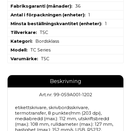
Fabriksgaranti (månader)
36
Antal i förpackningen (enheter)
1
Minsta beställningskvantitet (enheter)
1
Tillverkare
TSC
Kategori
Bordsklass
Modell
TC Series
Varumärke
TSC
Beskrivning
Art.nr: 99-059A001-1202
etikettskrivare, skrivbordsskrivare, 
termotransfer, 8 punkter/mm (203 dpi), 
mediabredd (max.): 112 mm, utskriftsbredd 
(max.): 108 mm, rulldiameter (max.): 127 mm, 
hastighet (max.): 152 mm/s, USB, RS232, 