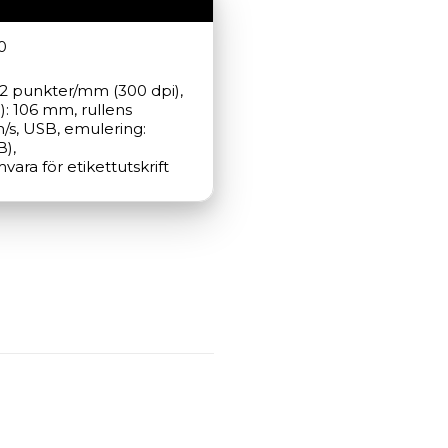
0
 12 punkter/mm (300 dpi), 
: 106 mm, rullens 
/s, USB, emulering: 
), 
ara för etikettutskrift