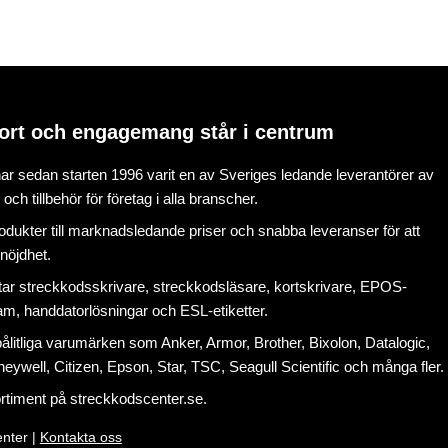
ort och engagemang står i centrum
r sedan starten 1996 varit en av Sveriges ledande leverantörer av
ch tillbehör för företag i alla branscher.
rodukter till marknadsledande priser och snabba leveranser för att
nöjdhet.
tar
streckkodsskrivare
,
streckkodsläsare
,
kortskrivare
,
EPOS-
ram
, handdatorlösningar och
ESL-etiketter
.
litliga varumärken som Anker, Armor, Brother, Bixolon, Datalogic,
eywell, Citizen, Epson, Star, TSC, Seagull Scientific och många fler.
ortiment på
streckkodscenter.se
.
nter |
Kontakta oss