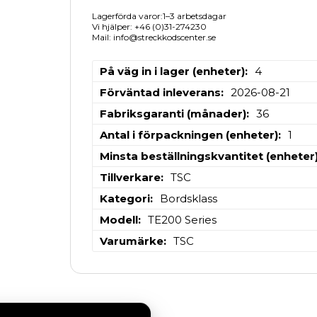
Lagerförda varor:1–3 arbetsdagar
Vi hjälper: +46 (0)31-274230
Mail: info@streckkodscenter.se
På väg in i lager (enheter)
4
Förväntad inleverans
2026-08-21
Fabriksgaranti (månader)
36
Antal i förpackningen (enheter)
1
Minsta beställningskvantitet (enheter
Tillverkare
TSC
Kategori
Bordsklass
Modell
TE200 Series
Varumärke
TSC