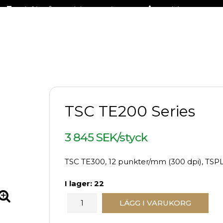
Fraktfritt på stora delar av sortimentet
+46 (0)31-27 42 30
TSC TE200 Series
3 845 SEK/styck
TSC TE300, 12 punkter/mm (300 dpi), TSP
I lager: 22
LÄGG I VARUKORG