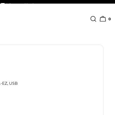
info@streckkodscenter.se
0
L-EZ, USB