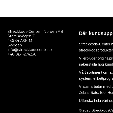
Streckkods-Center i Norden AB
Där kundsupp
Stora Åvägen 21
436 34 ASKIM
Streckkods-Center ha
Sweden
info@streckkodscenter.se
streckkodsprodukter o
+46(0)31-274230
Vi erbjuder originalp
säkerställa hög kund
Vårt sortiment omfat
system
,
etikettprog
Vi samarbetar med på
Zebra, Sato, Elo, Hon
Utforska hela vårt s
© 2025 StreckkodsCe