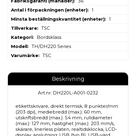
Fabriksgaranti (månader)
36
Antal i förpackningen (enheter)
1
Minsta beställningskvantitet (enheter)
1
Tillverkare
TSC
Kategori
Bordsklass
Modell
TH/DH220 Series
Varumärke
TSC
Beskrivning
Art.nr: DH220L-A001-0232
etikettskrivare, direkt termisk, 8 punkter/mm 
(203 dpi), mediebredd (max.): 60 mm, 
utskriftsbredd (max.): 54 mm, rulldiameter 
(max.): 127 mm, hastighet (max.): 203 mm/s, 
skärare, linerless platen, realtidsklocka, LCD-
display, anslutning: USB (typ B), USB-värd, 