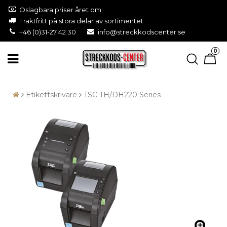
Oslagbara priser året om
Fraktfritt på stora delar av sortimentet
+46 (0)31-27 42 30
info@streckkodscenter.se
0
Etikettskrivare
TSC TH/DH220 Series