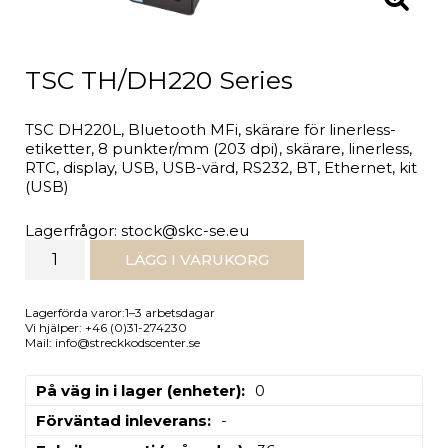
TSC TH/DH220 Series
TSC DH220L, Bluetooth MFi, skärare för linerless-
etiketter, 8 punkter/mm (203 dpi), skärare, linerless,
RTC, display, USB, USB-värd, RS232, BT, Ethernet, kit
(USB)
Lagerfrågor: stock@skc-se.eu
LÄGG I VARUKORG
Lagerförda varor:1–3 arbetsdagar
Vi hjälper: +46 (0)31-274230
Mail: info@streckkodscenter.se
På väg in i lager (enheter)
0
Förväntad inleverans
-