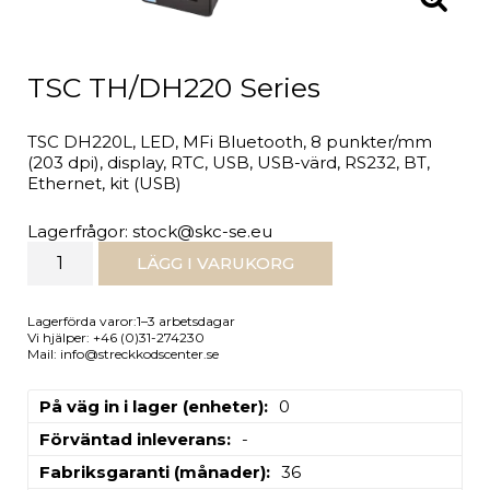
TSC TH/DH220 Series
TSC DH220L, LED, MFi Bluetooth, 8 punkter/mm
(203 dpi), display, RTC, USB, USB-värd, RS232, BT,
Ethernet, kit (USB)
Lagerfrågor: stock@skc-se.eu
LÄGG I VARUKORG
Lagerförda varor:1–3 arbetsdagar
Vi hjälper: +46 (0)31-274230
Mail: info@streckkodscenter.se
På väg in i lager (enheter)
0
Förväntad inleverans
-
Fabriksgaranti (månader)
36