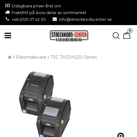
Oslagbara priser året om
Fraktfritt på stora delar av sortimentet
+46 (0)31-27 42 30
info@streckkodscenter.se
0
Etikettskrivare
TSC TH/DH220 Series