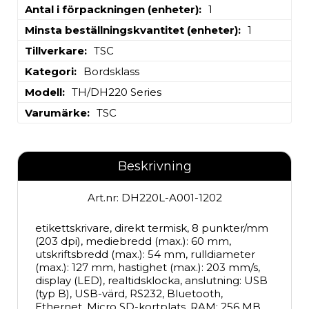
Antal i förpackningen (enheter)
1
Minsta beställningskvantitet (enheter)
1
Tillverkare
TSC
Kategori
Bordsklass
Modell
TH/DH220 Series
Varumärke
TSC
Beskrivning
Art.nr: DH220L-A001-1202
etikettskrivare, direkt termisk, 8 punkter/mm 
(203 dpi), mediebredd (max.): 60 mm, 
utskriftsbredd (max.): 54 mm, rulldiameter 
(max.): 127 mm, hastighet (max.): 203 mm/s, 
display (LED), realtidsklocka, anslutning: USB 
(typ B), USB-värd, RS232, Bluetooth, 
Ethernet, Micro SD-kortplats, RAM: 256 MB, 