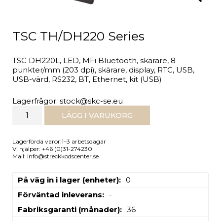
TSC TH/DH220 Series
TSC DH220L, LED, MFi Bluetooth, skärare, 8
punkter/mm (203 dpi), skärare, display, RTC, USB,
USB-värd, RS232, BT, Ethernet, kit (USB)
Lagerfrågor: stock@skc-se.eu
LÄGG I VARUKORG
Lagerförda varor:1–3 arbetsdagar
Vi hjälper: +46 (0)31-274230
Mail: info@streckkodscenter.se
På väg in i lager (enheter)
0
Förväntad inleverans
-
Fabriksgaranti (månader)
36