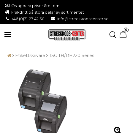
Oslagbara priser året om
Fraktfritt på stora delar av sortimentet
+46 (0)31-27 42 30
info@streckkodscenter.se
0
Etikettskrivare
TSC TH/DH220 Series