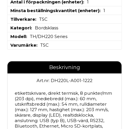
Antal i förpackningen (enheter)
1
Minsta beställningskvantitet (enheter)
1
Tillverkare
TSC
Kategori
Bordsklass
Modell
TH/DH220 Series
Varumärke
TSC
Beskrivning
Art.nr: DH220L-A001-1222
etikettskrivare, direkt termisk, 8 punkter/mm 
(203 dpi), mediebredd (max.): 60 mm, 
utskriftsbredd (max.): 54 mm, rulldiameter 
(max.): 127 mm, hastighet (max.): 203 mm/s, 
skärare, display (LED), realtidsklocka, 
anslutning: USB (typ B), USB-värd, RS232, 
Bluetooth, Ethernet, Micro SD-kortplats, 