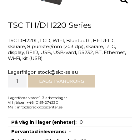
TSC TH/DH220 Series
TSC DH220L, LCD, WIFI, Bluetooth, HF RFID,
skärare, 8 punkter/mm (203 dpi), skärare, RTC,
display, RFID, USB, USB-värd, RS232, BT, Ethernet,
Wi-Fi, kit (USB)
Lagerfrågor: stock@skc-se.eu
LÄGG I VARUKORG
Lagerförda varor:1–3 arbetsdagar
Vi hjälper: +46 (0)31-274230
Mail: info@streckkodscenter.se
På väg in i lager (enheter)
0
Förväntad inleverans
-