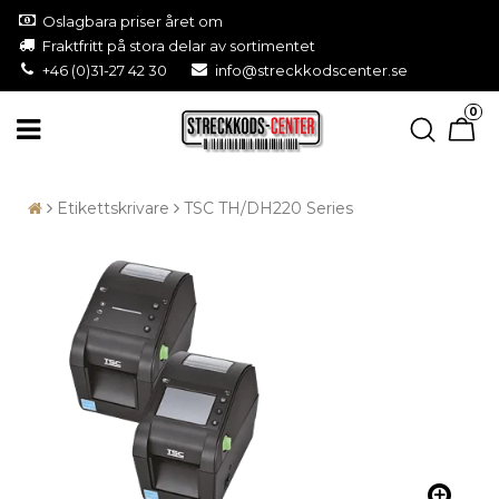
Oslagbara priser året om
Fraktfritt på stora delar av sortimentet
+46 (0)31-27 42 30
info@streckkodscenter.se
0
Etikettskrivare
TSC TH/DH220 Series