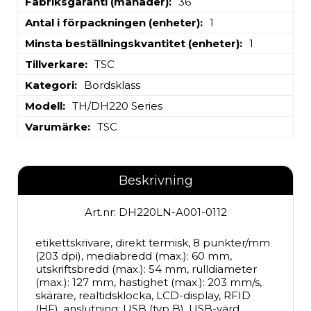
Fabriksgaranti (månader)
36
Antal i förpackningen (enheter)
1
Minsta beställningskvantitet (enheter)
1
Tillverkare
TSC
Kategori
Bordsklass
Modell
TH/DH220 Series
Varumärke
TSC
Beskrivning
Art.nr: DH220LN-A001-0112
etikettskrivare, direkt termisk, 8 punkter/mm 
(203 dpi), mediabredd (max.): 60 mm, 
utskriftsbredd (max.): 54 mm, rulldiameter 
(max.): 127 mm, hastighet (max.): 203 mm/s, 
skärare, realtidsklocka, LCD-display, RFID 
(HF), anslutning: USB (typ B), USB-värd, 