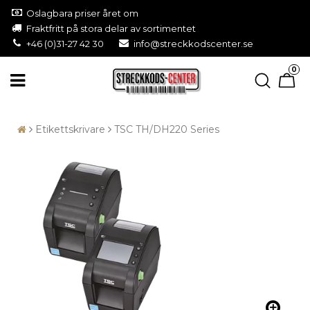
Oslagbara priser året om
Fraktfritt på stora delar av sortimentet
+46 (0)31-27 42 30
info@streckkodscenter.se
0
Etikettskrivare
TSC TH/DH220 Series