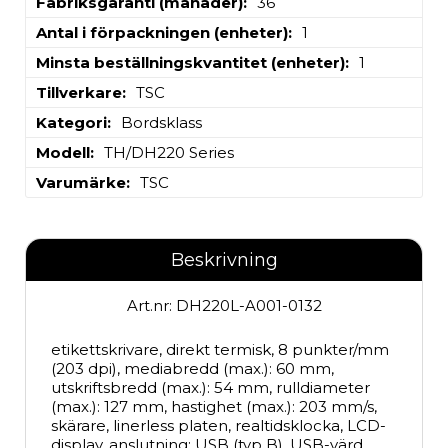
Fabriksgaranti (månader)
36
Antal i förpackningen (enheter)
1
Minsta beställningskvantitet (enheter)
1
Tillverkare
TSC
Kategori
Bordsklass
Modell
TH/DH220 Series
Varumärke
TSC
Beskrivning
Art.nr: DH220L-A001-0132
etikettskrivare, direkt termisk, 8 punkter/mm 
(203 dpi), mediabredd (max.): 60 mm, 
utskriftsbredd (max.): 54 mm, rulldiameter 
(max.): 127 mm, hastighet (max.): 203 mm/s, 
skärare, linerless platen, realtidsklocka, LCD-
display, anslutning: USB (typ B), USB-värd, 