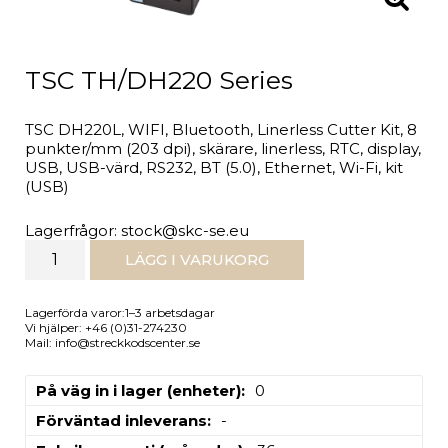
TSC TH/DH220 Series
TSC DH220L, WIFI, Bluetooth, Linerless Cutter Kit, 8
punkter/mm (203 dpi), skärare, linerless, RTC, display,
USB, USB-värd, RS232, BT (5.0), Ethernet, Wi-Fi, kit
(USB)
Lagerfrågor: stock@skc-se.eu
LÄGG I VARUKORG
Lagerförda varor:1–3 arbetsdagar
Vi hjälper: +46 (0)31-274230
Mail: info@streckkodscenter.se
På väg in i lager (enheter)
0
Förväntad inleverans
-