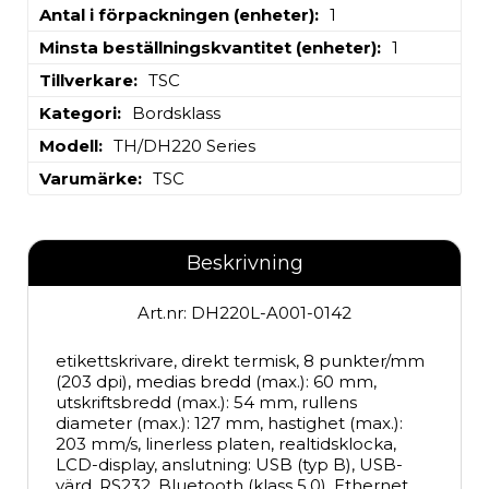
Antal i förpackningen (enheter)
1
Minsta beställningskvantitet (enheter)
1
Tillverkare
TSC
Kategori
Bordsklass
Modell
TH/DH220 Series
Varumärke
TSC
Beskrivning
Art.nr: DH220L-A001-0142
etikettskrivare, direkt termisk, 8 punkter/mm 
(203 dpi), medias bredd (max.): 60 mm, 
utskriftsbredd (max.): 54 mm, rullens 
diameter (max.): 127 mm, hastighet (max.): 
203 mm/s, linerless platen, realtidsklocka, 
LCD-display, anslutning: USB (typ B), USB-
värd, RS232, Bluetooth (klass 5.0), Ethernet, 