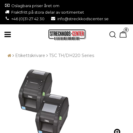
Oslagbara priser året om
Fraktfritt på stora delar av sortimentet
+46 (0)31-27 42 30
info@streckkodscenter.se
0
Etikettskrivare
TSC TH/DH220 Series