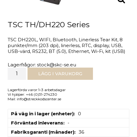
TSC TH/DH220 Series
TSC DH220L, WIFI, Bluetooth, Linerless Tear Kit, 8
punkter/mm (203 dpi), linerless, RTC, display, USB,
USB-värd, RS232, BT (5.0), Ethernet, Wi-Fi, kit (USB)
Lagerfrågor: stock@skc-se.eu
LÄGG I VARUKORG
Lagerförda varor:1–3 arbetsdagar
Vi hjälper: +46 (0)31-274230
Mail: info@streckkodscenter.se
På väg in i lager (enheter)
0
Förväntad inleverans
-
Fabriksgaranti (månader)
36