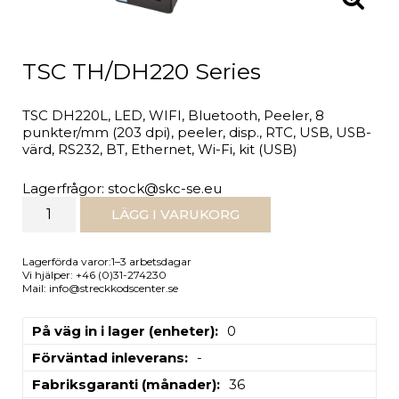
TSC TH/DH220 Series
TSC DH220L, LED, WIFI, Bluetooth, Peeler, 8
punkter/mm (203 dpi), peeler, disp., RTC, USB, USB-
värd, RS232, BT, Ethernet, Wi-Fi, kit (USB)
Lagerfrågor: stock@skc-se.eu
LÄGG I VARUKORG
Lagerförda varor:1–3 arbetsdagar
Vi hjälper: +46 (0)31-274230
Mail: info@streckkodscenter.se
På väg in i lager (enheter)
0
Förväntad inleverans
-
Fabriksgaranti (månader)
36