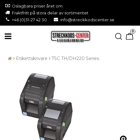
Oslagbara priser året om
Fraktfritt på stora delar av sortimentet
+46 (0)31-27 42 30
info@streckkodscenter.se
0
Etikettskrivare
TSC TH/DH220 Series