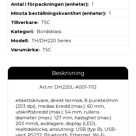
Antal i förpackningen (enheter)
1
Minsta beställningskvantitet (enheter)
1
Tillverkare
TSC
Kategori
Bordsklass
Modell
TH/DH220 Series
Varumärke
TSC
Beskrivning
Art.nr: DH220L-A001-1112
etikettskrivare, direkt termisk, 8 punkter/mm 
(203 dpi), medias bredd (max.): 60 mm, 
utskriftsbredd (max.): 54 mm, rullens 
diameter (max.): 127 mm, hastighet (max.): 
203 mm/s, avdragare, display (LED), 
realtidsklocka, anslutning: USB (typ B), USB-
värd, RS232, Bluetooth, Ethernet, Wi-Fi 