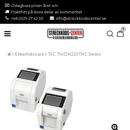
Oslagbara priser året om
Fraktfritt på stora delar av sortimentet
+46 (0)31-27 42 30
info@streckkodscenter.se
0
Etikettskrivare
TSC TH/DH220THC Series