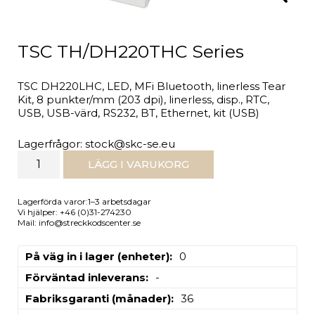
TSC TH/DH220THC Series
TSC DH220LHC, LED, MFi Bluetooth, linerless Tear
Kit, 8 punkter/mm (203 dpi), linerless, disp., RTC,
USB, USB-värd, RS232, BT, Ethernet, kit (USB)
Lagerfrågor: stock@skc-se.eu
LÄGG I VARUKORG
Lagerförda varor:1–3 arbetsdagar
Vi hjälper: +46 (0)31-274230
Mail: info@streckkodscenter.se
På väg in i lager (enheter)
0
Förväntad inleverans
-
Fabriksgaranti (månader)
36