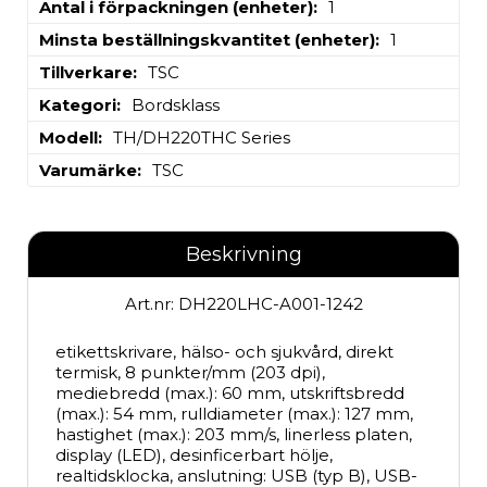
Antal i förpackningen (enheter)
1
Minsta beställningskvantitet (enheter)
1
Tillverkare
TSC
Kategori
Bordsklass
Modell
TH/DH220THC Series
Varumärke
TSC
Beskrivning
Art.nr: DH220LHC-A001-1242
etikettskrivare, hälso- och sjukvård, direkt 
termisk, 8 punkter/mm (203 dpi), 
mediebredd (max.): 60 mm, utskriftsbredd 
(max.): 54 mm, rulldiameter (max.): 127 mm, 
hastighet (max.): 203 mm/s, linerless platen, 
display (LED), desinficerbart hölje, 
realtidsklocka, anslutning: USB (typ B), USB-