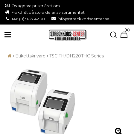
Oslagbara priser året om
Fraktfritt på stora delar av sortimentet
+46 (0)31-27 42 30
info@streckkodscenter.se
0
Etikettskrivare
TSC TH/DH220THC Series