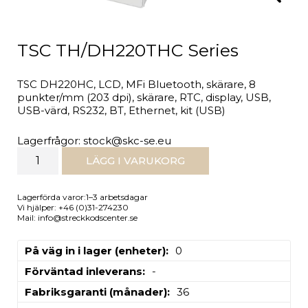
TSC TH/DH220THC Series
TSC DH220HC, LCD, MFi Bluetooth, skärare, 8
punkter/mm (203 dpi), skärare, RTC, display, USB,
USB-värd, RS232, BT, Ethernet, kit (USB)
Lagerfrågor: stock@skc-se.eu
LÄGG I VARUKORG
Lagerförda varor:1–3 arbetsdagar
Vi hjälper: +46 (0)31-274230
Mail: info@streckkodscenter.se
På väg in i lager (enheter)
0
Förväntad inleverans
-
Fabriksgaranti (månader)
36