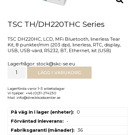
TSC TH/DH220THC Series
TSC DH220HC, LCD, MFi Bluetooth, linerless Tear
Kit, 8 punkter/mm (203 dpi), linerless, RTC, display,
USB, USB-värd, RS232, BT, Ethernet, kit (USB)
Lagerfrågor: stock@skc-se.eu
LÄGG I VARUKORG
Lagerförda varor:1–3 arbetsdagar
Vi hjälper: +46 (0)31-274230
Mail: info@streckkodscenter.se
På väg in i lager (enheter)
0
Förväntad inleverans
-
Fabriksgaranti (månader)
36