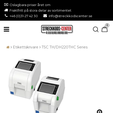
Oslagbara priser året om
Fraktfritt på stora delar av sortimentet
+46 (0)31-27 42 30
info@streckkodscenter.se
0
Etikettskrivare
TSC TH/DH220THC Series