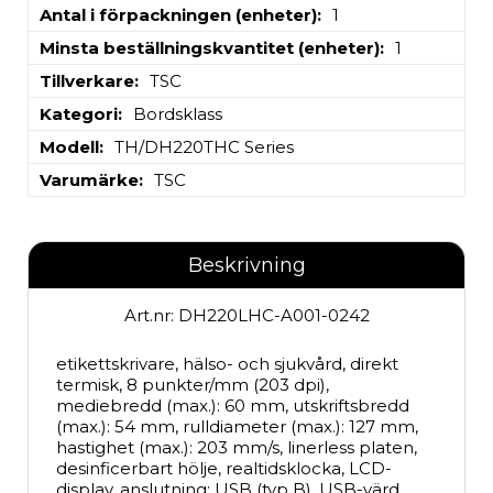
Antal i förpackningen (enheter)
1
Minsta beställningskvantitet (enheter)
1
Tillverkare
TSC
Kategori
Bordsklass
Modell
TH/DH220THC Series
Varumärke
TSC
Beskrivning
Art.nr: DH220LHC-A001-0242
etikettskrivare, hälso- och sjukvård, direkt 
termisk, 8 punkter/mm (203 dpi), 
mediebredd (max.): 60 mm, utskriftsbredd 
(max.): 54 mm, rulldiameter (max.): 127 mm, 
hastighet (max.): 203 mm/s, linerless platen, 
desinficerbart hölje, realtidsklocka, LCD-
display, anslutning: USB (typ B), USB-värd, 