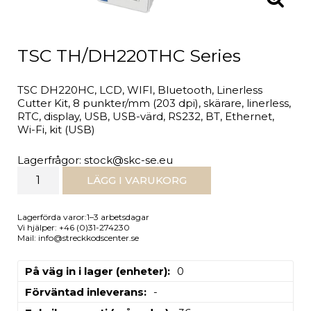
TSC TH/DH220THC Series
TSC DH220HC, LCD, WIFI, Bluetooth, Linerless
Cutter Kit, 8 punkter/mm (203 dpi), skärare, linerless,
RTC, display, USB, USB-värd, RS232, BT, Ethernet,
Wi-Fi, kit (USB)
Lagerfrågor: stock@skc-se.eu
LÄGG I VARUKORG
Lagerförda varor:1–3 arbetsdagar
Vi hjälper: +46 (0)31-274230
Mail: info@streckkodscenter.se
På väg in i lager (enheter)
0
Förväntad inleverans
-