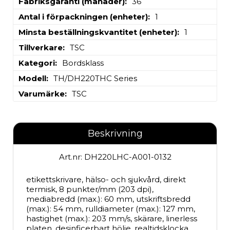
Fabriksgaranti (månader)
36
Antal i förpackningen (enheter)
1
Minsta beställningskvantitet (enheter)
1
Tillverkare
TSC
Kategori
Bordsklass
Modell
TH/DH220THC Series
Varumärke
TSC
Beskrivning
Art.nr: DH220LHC-A001-0132
etikettskrivare, hälso- och sjukvård, direkt 
termisk, 8 punkter/mm (203 dpi), 
mediabredd (max.): 60 mm, utskriftsbredd 
(max.): 54 mm, rulldiameter (max.): 127 mm, 
hastighet (max.): 203 mm/s, skärare, linerless 
platen, desinficerbart hölje, realtidsklocka, 