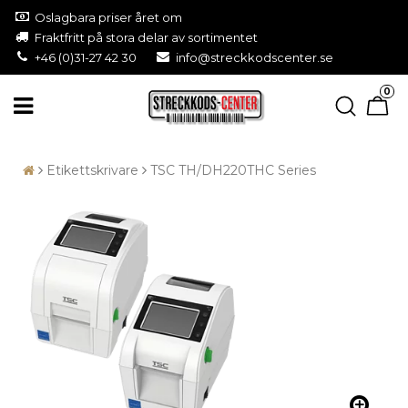
Oslagbara priser året om
Fraktfritt på stora delar av sortimentet
+46 (0)31-27 42 30
info@streckkodscenter.se
0
Etikettskrivare
TSC TH/DH220THC Series