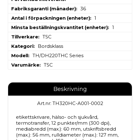
Fabriksgaranti (månader)
36
Antal i förpackningen (enheter)
1
Minsta beställningskvantitet (enheter)
1
Tillverkare
TSC
Kategori
Bordsklass
Modell
TH/DH220THC Series
Varumärke
TSC
Beskrivning
Art.nr: TH320HC-A001-0002
etikettskrivare, hälso- och sjukvård, 
termotransfer, 12 punkter/mm (300 dpi), 
mediabredd (max.): 60 mm, utskriftsbredd 
(max.): 56 mm, rulldiameter (max.): 127 mm, 