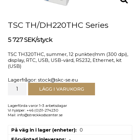
TSC TH/DH220THC Series
5 727 SEK/styck
TSC TH320THC, summer, 12 punkter/mm (300 dpi),
display, RTC, USB, USB-värd, RS232, Ethernet, kit
(USB)
Lagerfrågor: stock@skc-se.eu
LÄGG I VARUKORG
Lagerförda varor:1–3 arbetsdagar
Vi hjälper: +46 (0)31-274230
Mail: info@streckkodscenter.se
På väg in i lager (enheter)
0
Förväntad inleverans
-