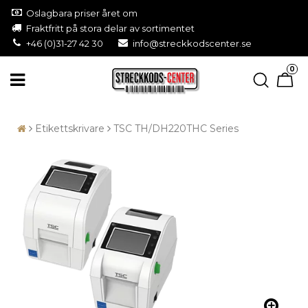
Oslagbara priser året om
Fraktfritt på stora delar av sortimentet
+46 (0)31-27 42 30
info@streckkodscenter.se
0
Etikettskrivare
TSC TH/DH220THC Series