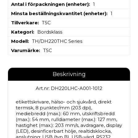
Antal i förpackningen (enheter)
1
Minsta beställningskvantitet (enheter)
1
Tillverkare
TSC
Kategori
Bordsklass
Modell
TH/DH220THC Series
Varumärke
TSC
Beskrivning
Art.nr: DH220LHC-A001-1012
etikettskrivare, hälso- och sjukvård, direkt 
termisk, 8 punkter/mm (203 dpi), 
mediebredd (max.): 60 mm, utskriftsbredd 
(max.): 54 mm, rulldiameter (max.): 127 mm, 
hastighet (max.): 203 mm/s, avdragare, display 
(LED), desinficerbart hölje, realtidsklocka, 
anslutning: USB (typ B), USB-värd, RS232, 