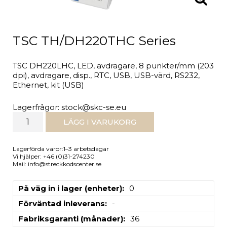
TSC TH/DH220THC Series
TSC DH220LHC, LED, avdragare, 8 punkter/mm (203
dpi), avdragare, disp., RTC, USB, USB-värd, RS232,
Ethernet, kit (USB)
Lagerfrågor: stock@skc-se.eu
LÄGG I VARUKORG
Lagerförda varor:1–3 arbetsdagar
Vi hjälper: +46 (0)31-274230
Mail: info@streckkodscenter.se
På väg in i lager (enheter)
0
Förväntad inleverans
-
Fabriksgaranti (månader)
36