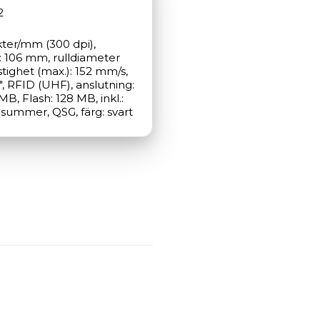
2
kter/mm (300 dpi), 
 106 mm, rulldiameter 
ighet (max.): 152 mm/s, 
, RFID (UHF), anslutning: 
, Flash: 128 MB, inkl.: 
 summer, QSG, färg: svart