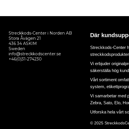
Streckkods-Center i Norden AB
Där kundsupp
Stora Åvägen 21
436 34 ASKIM
Streckkods-Center ha
Sweden
info@streckkodscenter.se
streckkodsprodukter o
+46(0)31-274230
Vi erbjuder originalp
säkerställa hög kund
Vårt sortiment omfat
system
,
etikettprog
Vi samarbetar med på
Zebra, Sato, Elo, Hon
Utforska hela vårt s
© 2025 StreckkodsCe