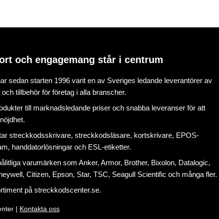
ort och engagemang står i centrum
r sedan starten 1996 varit en av Sveriges ledande leverantörer av
ch tillbehör för företag i alla branscher.
rodukter till marknadsledande priser och snabba leveranser för att
nöjdhet.
tar
streckkodsskrivare
,
streckkodsläsare
,
kortskrivare
,
EPOS-
ram
, handdatorlösningar och
ESL-etiketter
.
litliga varumärken som Anker, Armor, Brother, Bixolon, Datalogic,
eywell, Citizen, Epson, Star, TSC, Seagull Scientific och många fler.
ortiment på
streckkodscenter.se
.
nter |
Kontakta oss