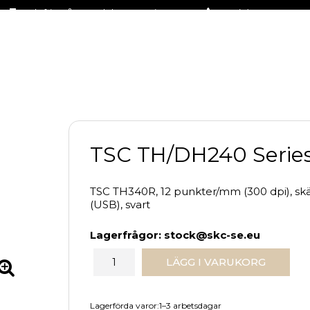
Fraktfritt på stora delar av sortimentet
+46 (0)31-27 42 30
TSC TH/DH240 Serie
TSC TH340R, 12 punkter/mm (300 dpi), skära
(USB), svart
Lagerfrågor: stock@skc-se.eu
LÄGG I VARUKORG
Lagerförda varor:1–3 arbetsdagar