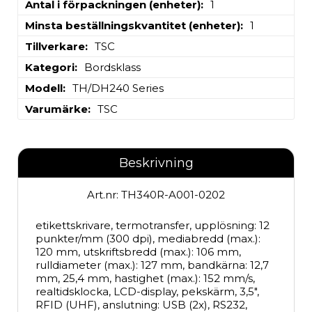
Antal i förpackningen (enheter)
1
Minsta beställningskvantitet (enheter)
1
Tillverkare
TSC
Kategori
Bordsklass
Modell
TH/DH240 Series
Varumärke
TSC
Beskrivning
Art.nr: TH340R-A001-0202
etikettskrivare, termotransfer, upplösning: 12 
punkter/mm (300 dpi), mediabredd (max.): 
120 mm, utskriftsbredd (max.): 106 mm, 
rulldiameter (max.): 127 mm, bandkärna: 12,7 
mm, 25,4 mm, hastighet (max.): 152 mm/s, 
realtidsklocka, LCD-display, pekskärm, 3,5", 
RFID (UHF), anslutning: USB (2x), RS232, 