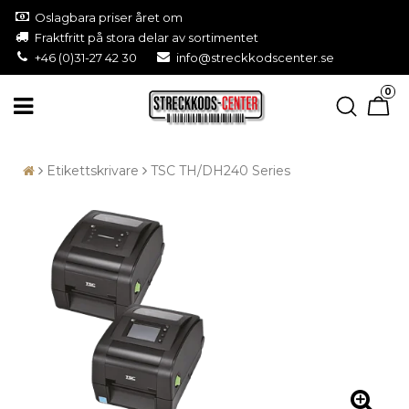
Oslagbara priser året om
Fraktfritt på stora delar av sortimentet
+46 (0)31-27 42 30
info@streckkodscenter.se
0
Etikettskrivare
TSC TH/DH240 Series