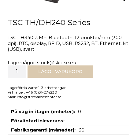
TSC TH/DH240 Series
TSC TH340R, MFi Bluetooth, 12 punkter/mm (300
dpi), RTC, display, RFID, USB, RS232, BT, Ethernet, kit
(USB), svart
Lagerfrågor: stock@skc-se.eu
LÄGG I VARUKORG
Lagerförda varor:1–3 arbetsdagar
Vi hjälper: +46 (0)31-274230
Mail: info@streckkodscenter.se
På väg in i lager (enheter)
0
Förväntad inleverans
-
Fabriksgaranti (månader)
36