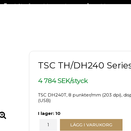
Fraktfritt på stora delar av sortimentet
+46 (0)31-27 42 30
TSC TH/DH240 Serie
4 784 SEK/styck
TSC DH240T, 8 punkter/mm (203 dpi), displ
(USB)
I lager: 10
LÄGG I VARUKORG