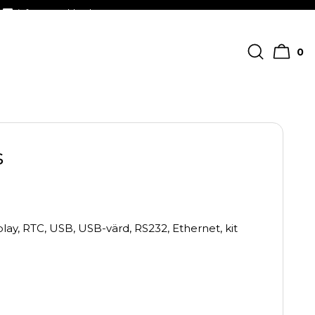
info@streckkodscenter.se
0
s
ay, RTC, USB, USB-värd, RS232, Ethernet, kit