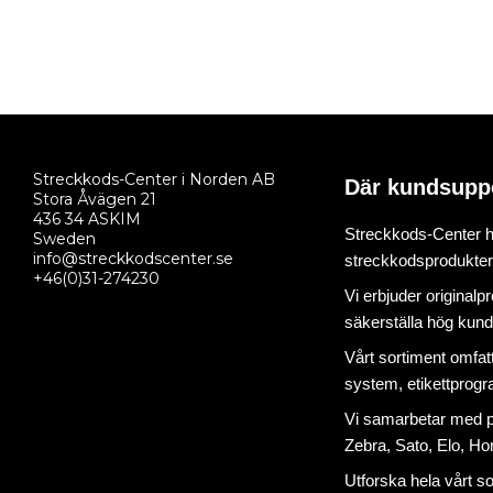
Streckkods-Center i Norden AB
Där kundsupp
Stora Åvägen 21
436 34 ASKIM
Streckkods-Center ha
Sweden
info@streckkodscenter.se
streckkodsprodukter o
+46(0)31-274230
Vi erbjuder originalp
säkerställa hög kund
Vårt sortiment omfat
system
,
etikettprog
Vi samarbetar med på
Zebra, Sato, Elo, Hon
Utforska hela vårt s