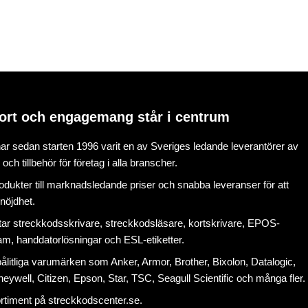
ort och engagemang står i centrum
r sedan starten 1996 varit en av Sveriges ledande leverantörer av
ch tillbehör för företag i alla branscher.
rodukter till marknadsledande priser och snabba leveranser för att
nöjdhet.
tar
streckkodsskrivare
,
streckkodsläsare
,
kortskrivare
,
EPOS-
ram
, handdatorlösningar och
ESL-etiketter
.
litliga varumärken som Anker, Armor, Brother, Bixolon, Datalogic,
eywell, Citizen, Epson, Star, TSC, Seagull Scientific och många fler.
ortiment på
streckkodscenter.se
.