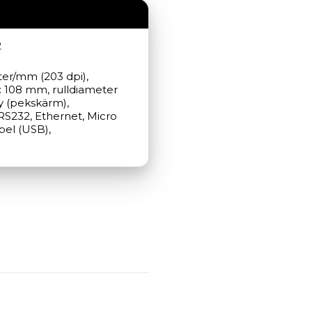
2
ter/mm (203 dpi), 
 108 mm, rulldiameter 
y (pekskärm), 
RS232, Ethernet, Micro 
bel (USB), 