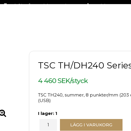
Fraktfritt på stora delar av sortimentet
+46 (0)31-27 42 30
TSC TH/DH240 Serie
4 460 SEK/styck
TSC TH240, summer, 8 punkter/mm (203 dpi
(USB)
I lager: 1
LÄGG I VARUKORG