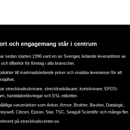
ort och engagemang står i centrum
r sedan starten 1996 varit en av Sveriges ledande leverantörer av
ch tillbehör för företag i alla branscher.
rodukter till marknadsledande priser och snabba leveranser för att
nöjdhet.
tar
streckkodsskrivare
,
streckkodsläsare
,
kortskrivare
,
EPOS-
ram
, handdatorlösningar och
ESL-etiketter
.
litliga varumärken som Anker, Armor, Brother, Bixolon, Datalogic,
eywell, Citizen, Epson, Star, TSC, Seagull Scientific och många fler.
ortiment på
streckkodscenter.se
.