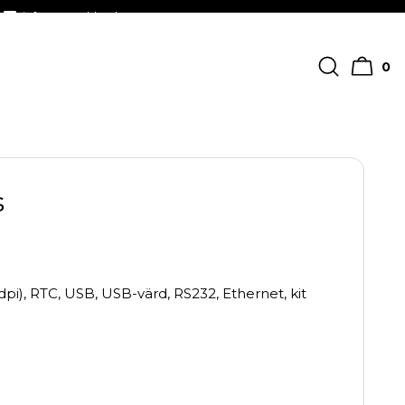
info@streckkodscenter.se
0
s
), RTC, USB, USB-värd, RS232, Ethernet, kit