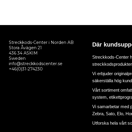
Streckkods-Center i Norden AB
Där kundsupp
Stora Åvägen 21
436 34 ASKIM
Streckkods-Center ha
Sweden
info@streckkodscenter.se
streckkodsprodukter o
+46(0)31-274230
Vi erbjuder originalp
säkerställa hög kund
Vårt sortiment omfat
system
,
etikettprog
Vi samarbetar med på
Zebra, Sato, Elo, Hon
Utforska hela vårt s