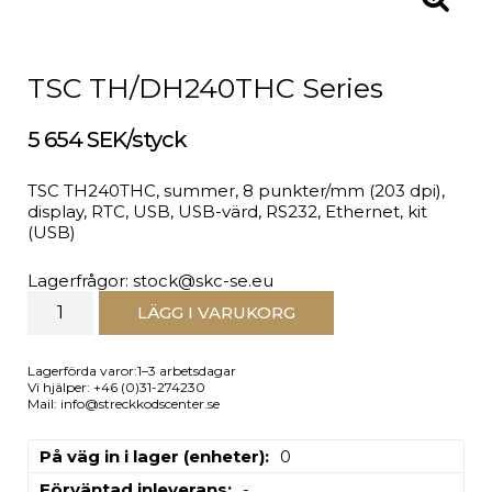
TSC TH/DH240THC Series
5 654 SEK/styck
TSC TH240THC, summer, 8 punkter/mm (203 dpi),
display, RTC, USB, USB-värd, RS232, Ethernet, kit
(USB)
Lagerfrågor: stock@skc-se.eu
LÄGG I VARUKORG
Lagerförda varor:1–3 arbetsdagar
Vi hjälper: +46 (0)31-274230
Mail: info@streckkodscenter.se
På väg in i lager (enheter)
0
Förväntad inleverans
-