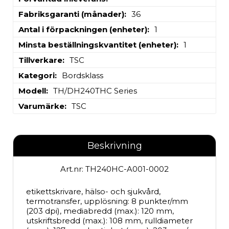
Fabriksgaranti (månader)
36
Antal i förpackningen (enheter)
1
Minsta beställningskvantitet (enheter)
1
Tillverkare
TSC
Kategori
Bordsklass
Modell
TH/DH240THC Series
Varumärke
TSC
Beskrivning
Art.nr: TH240HC-A001-0002
etikettskrivare, hälso- och sjukvård, 
termotransfer, upplösning: 8 punkter/mm 
(203 dpi), mediabredd (max.): 120 mm, 
utskriftsbredd (max.): 108 mm, rulldiameter 