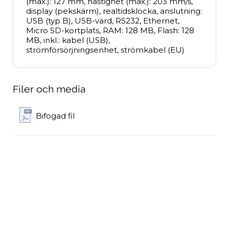
(max.): 127 mm, hastighet (max.): 203 mm/s, 
display (pekskärm), realtidsklocka, anslutning: 
USB (typ B), USB-värd, RS232, Ethernet, 
Micro SD-kortplats, RAM: 128 MB, Flash: 128 
MB, inkl.: kabel (USB), 
strömförsörjningsenhet, strömkabel (EU)
Filer och media
Bifogad fil