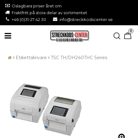
Oslagbara priser året om
Fraktfritt på stora delar av sortimentet
+46 (0)31-27 42 30
info@streckkodscenter.se
0
Etikettskrivare
TSC TH/DH240THC Series