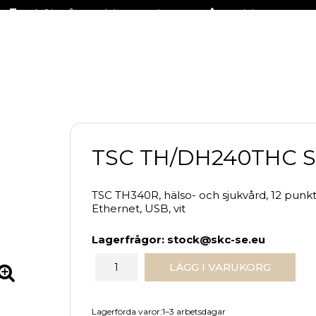
Fraktfritt på stora delar av sortimentet
+46 (0)31-27 42 30
TSC TH/DH240THC Se
TSC TH340R, hälso- och sjukvård, 12 punkt
Ethernet, USB, vit
Lagerfrågor: stock@skc-se.eu
LÄGG I VARUKORG
Lagerförda varor:1–3 arbetsdagar