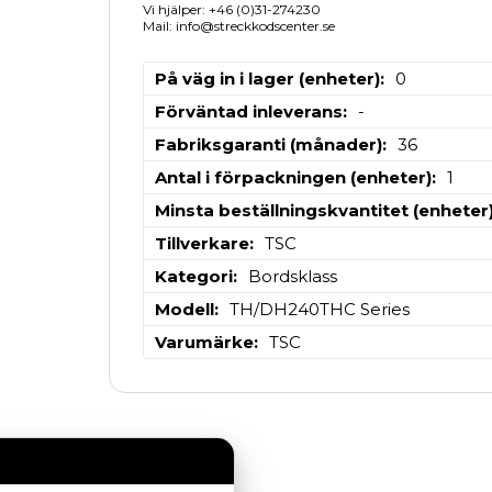
Vi hjälper: +46 (0)31-274230
Mail: info@streckkodscenter.se
På väg in i lager (enheter)
0
Förväntad inleverans
-
Fabriksgaranti (månader)
36
Antal i förpackningen (enheter)
1
Minsta beställningskvantitet (enheter
Tillverkare
TSC
Kategori
Bordsklass
Modell
TH/DH240THC Series
Varumärke
TSC