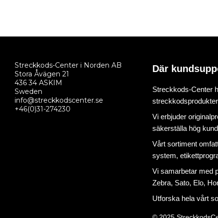
Streckkods-Center i Norden AB
Där kundsupp
Stora Åvägen 21
436 34 ASKIM
Streckkods-Center ha
Sweden
info@streckkodscenter.se
streckkodsprodukter o
+46(0)31-274230
Vi erbjuder originalp
säkerställa hög kund
Vårt sortiment omfat
system
,
etikettprog
Vi samarbetar med på
Zebra, Sato, Elo, Hon
Utforska hela vårt s
© 2025 StreckkodsCe