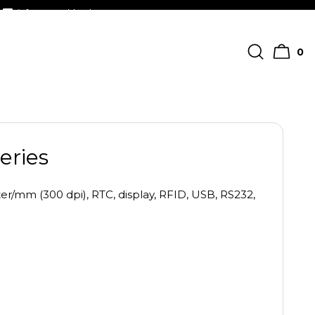
info@streckkodscenter.se
0
ries
er/mm (300 dpi), RTC, display, RFID, USB, RS232,