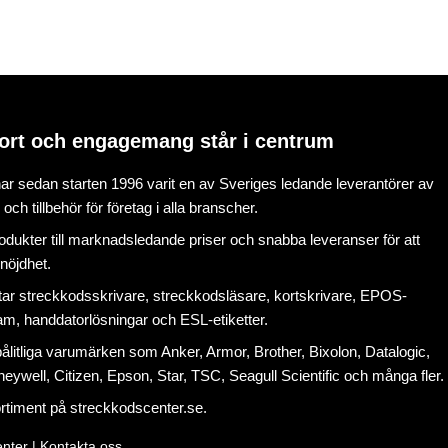
ort och engagemang står i centrum
r sedan starten 1996 varit en av Sveriges ledande leverantörer av
ch tillbehör för företag i alla branscher.
rodukter till marknadsledande priser och snabba leveranser för att
nöjdhet.
tar
streckkodsskrivare
,
streckkodsläsare
,
kortskrivare
,
EPOS-
ram
, handdatorlösningar och
ESL-etiketter
.
litliga varumärken som Anker, Armor, Brother, Bixolon, Datalogic,
eywell, Citizen, Epson, Star, TSC, Seagull Scientific och många fler.
ortiment på
streckkodscenter.se
.
nter |
Kontakta oss