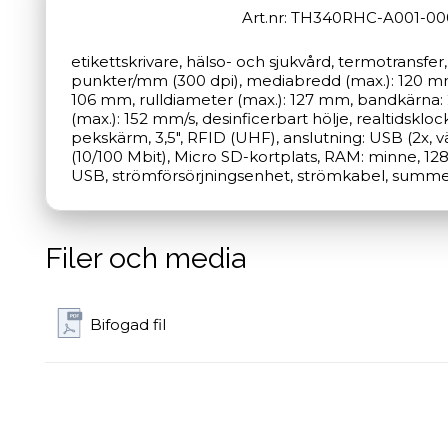
Art.nr: TH340RHC-A001-00
etikettskrivare, hälso- och sjukvård, termotransfer,
punkter/mm (300 dpi), mediabredd (max.): 120 mm,
106 mm, rulldiameter (max.): 127 mm, bandkärna: 
(max.): 152 mm/s, desinficerbart hölje, realtidsklock
pekskärm, 3,5", RFID (UHF), anslutning: USB (2x, vä
(10/100 Mbit), Micro SD-kortplats, RAM: minne, 128 M
USB, strömförsörjningsenhet, strömkabel, summer
Filer och media
Bifogad fil