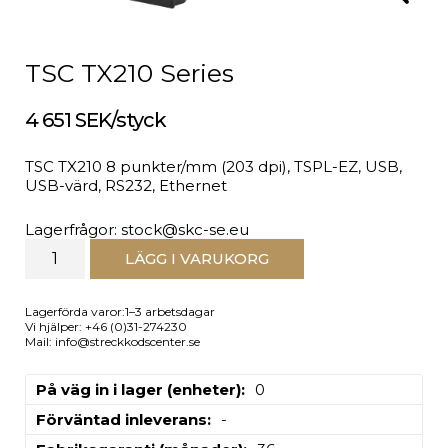
TSC TX210 Series
4 651 SEK/styck
TSC TX210 8 punkter/mm (203 dpi), TSPL-EZ, USB,
USB-värd, RS232, Ethernet
Lagerfrågor: stock@skc-se.eu
LÄGG I VARUKORG
Lagerförda varor:1–3 arbetsdagar
Vi hjälper: +46 (0)31-274230
Mail: info@streckkodscenter.se
På väg in i lager (enheter)
0
Förväntad inleverans
-