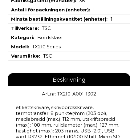
Fabriksgaranti (månader)
36
Antal i förpackningen (enheter)
1
Minsta beställningskvantitet (enheter)
1
Tillverkare
TSC
Kategori
Bordsklass
Modell
TX210 Series
Varumärke
TSC
Beskrivning
Art.nr: TX210-A001-1302
etikettskrivare, skrivbordsskrivare, 
termotransfer, 8 punkter/mm (203 dpi), 
mediabredd (max.): 112 mm, utskriftsbredd 
(max.): 108 mm, rulldiameter (max.): 127 mm, 
hastighet (max.): 203 mm/s, USB (2.0), USB-
värd, RS232, Ethernet (10/100 Mbit), Micro SD-