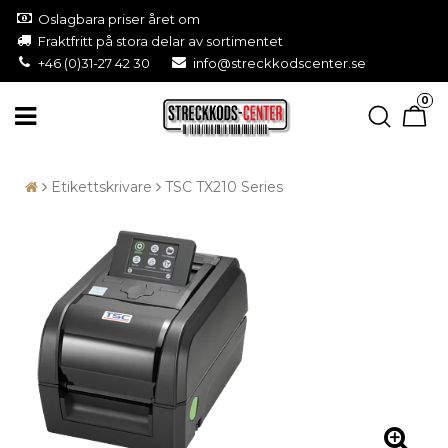
Oslagbara priser året om
Fraktfritt på stora delar av sortimentet
+46 (0)31-27 42 30
info@streckkodscenter.se
0
Etikettskrivare
TSC TX210 Series