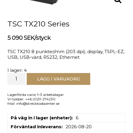
TSC TX210 Series
5 090 SEK/styck
TSC TX210 8 punkter/mm (203 dpi), display, TSPL-EZ,
USB, USB-värd, RS232, Ethernet
I lager: 4
LÄGG I VARUKORG
Lagerförda varor:1–3 arbetsdagar
Vi hjälper: +46 (0)31-274230
Mail: info@streckkodscenter.se
På väg in i lager (enheter)
6
Förväntad inleverans
2026-08-20