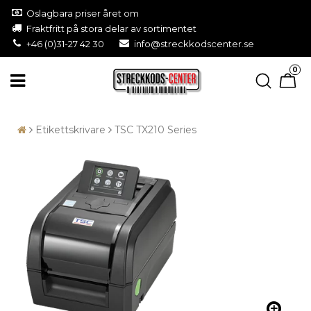
Oslagbara priser året om
Fraktfritt på stora delar av sortimentet
+46 (0)31-27 42 30
info@streckkodscenter.se
0
Etikettskrivare
TSC TX210 Series