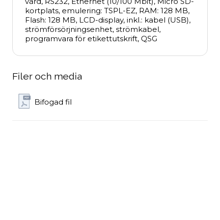
värd, RS232, Ethernet (10/100 Mbit), Micro SD-
kortplats, emulering: TSPL-EZ, RAM: 128 MB, 
Flash: 128 MB, LCD-display, inkl.: kabel (USB), 
strömförsörjningsenhet, strömkabel, 
programvara för etikettutskrift, QSG
Filer och media
Bifogad fil