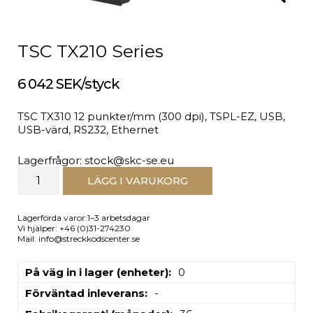
TSC TX210 Series
6 042 SEK/styck
TSC TX310 12 punkter/mm (300 dpi), TSPL-EZ, USB,
USB-värd, RS232, Ethernet
Lagerfrågor: stock@skc-se.eu
LÄGG I VARUKORG
Lagerförda varor:1–3 arbetsdagar
Vi hjälper: +46 (0)31-274230
Mail: info@streckkodscenter.se
På väg in i lager (enheter)
0
Förväntad inleverans
-