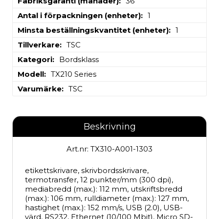
Fabriksgaranti (månader)
36
Antal i förpackningen (enheter)
1
Minsta beställningskvantitet (enheter)
1
Tillverkare
TSC
Kategori
Bordsklass
Modell
TX210 Series
Varumärke
TSC
Beskrivning
Art.nr: TX310-A001-1303
etikettskrivare, skrivbordsskrivare, 
termotransfer, 12 punkter/mm (300 dpi), 
mediabredd (max.): 112 mm, utskriftsbredd 
(max.): 106 mm, rulldiameter (max.): 127 mm, 
hastighet (max.): 152 mm/s, USB (2.0), USB-
värd, RS232, Ethernet (10/100 Mbit), Micro SD-