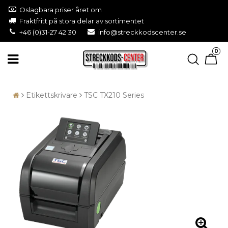
Oslagbara priser året om
Fraktfritt på stora delar av sortimentet
+46 (0)31-27 42 30
info@streckkodscenter.se
0
Etikettskrivare
TSC TX210 Series