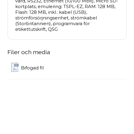
värd, RS232, Ethernet (10/100 Mbit), Micro SD-
kortplats, emulering: TSPL-EZ, RAM: 128 MB, 
Flash: 128 MB, inkl.: kabel (USB), 
strömförsörjningsenhet, strömkabel 
(Storbritannien), programvara för 
etikettutskrift, QSG
Filer och media
Bifogad fil