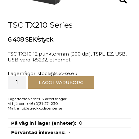
TSC TX210 Series
6 408 SEK/styck
TSC TX310 12 punkter/mm (300 dpi), TSPL-EZ, USB,
USB-värd, RS232, Ethernet
Lagerfrågor: stock@skc-se.eu
LÄGG I VARUKORG
Lagerförda varor:1–3 arbetsdagar
Vi hjälper: +46 (0)31-274230
Mail: info@streckkodscenter.se
På väg in i lager (enheter)
0
Förväntad inleverans
-