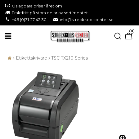
Oslagbara priser året om
Fraktfritt på stora delar av sortimentet
+46 (0)31-27 42 30
info@streckkodscenter.se
0
Etikettskrivare
TSC TX210 Series