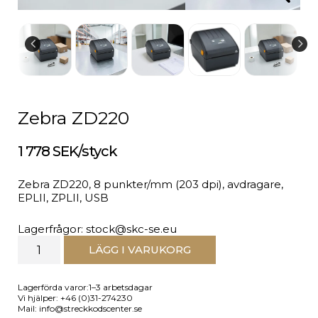
Zebra ZD220
1 778 SEK/styck
Zebra ZD220, 8 punkter/mm (203 dpi), avdragare,
EPLII, ZPLII, USB
Lagerfrågor: stock@skc-se.eu
LÄGG I VARUKORG
Lagerförda varor:1–3 arbetsdagar
Vi hjälper: +46 (0)31-274230
Mail: info@streckkodscenter.se