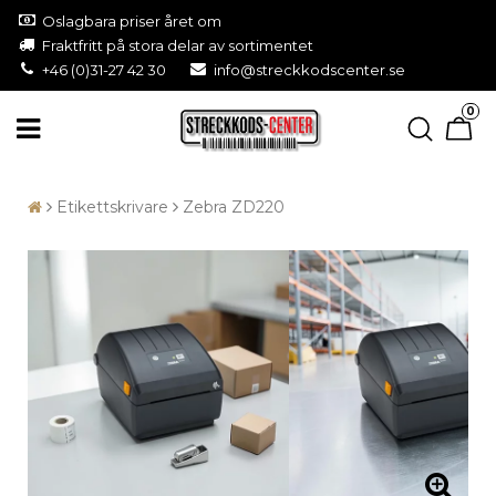
Oslagbara priser året om
Fraktfritt på stora delar av sortimentet
+46 (0)31-27 42 30
info@streckkodscenter.se
0
Etikettskrivare
Zebra ZD220