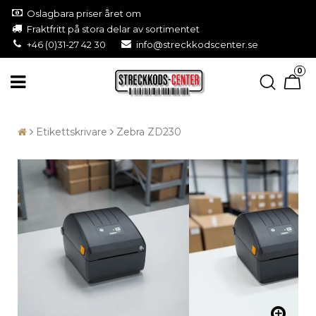
Oslagbara priser året om
Fraktfritt på stora delar av sortimentet
+46 (0)31-27 42 30
info@streckkodscenter.se
0
Etikettskrivare
Zebra ZD230