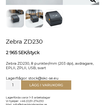
Zebra ZD230
2 965 SEK/styck
Zebra ZD230, 8 punkter/mm (203 dpi), avdragare,
EPLII, ZPLII, USB, svart
Lagerfrågor: stock@skc-se.eu
LÄGG I VARUKORG
Lagerförda varor:1–3 arbetsdagar
Vi hjälper: +46 (0)31-274230
Mail: info@streckkodscenter.se