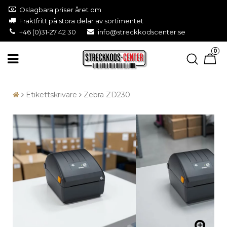
Oslagbara priser året om
Fraktfritt på stora delar av sortimentet
+46 (0)31-27 42 30
info@streckkodscenter.se
0
Etikettskrivare
Zebra ZD230