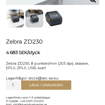
Zebra ZD230
4 683 SEK/styck
Zebra ZD230, 8 punkter/mm (203 dpi), skärare,
EPLII, ZPLII, USB, svart
Lagerfrågor: stock@skc-se.eu
LÄGG I VARUKORG
Lagerförda varor:1–3 arbetsdagar
Vi hjälper: +46 (0)31-274230
Mail: info@streckkodscenter.se