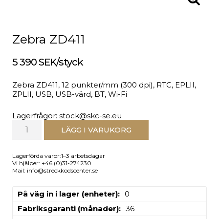
Zebra ZD411
5 390 SEK/styck
Zebra ZD411, 12 punkter/mm (300 dpi), RTC, EPLII,
ZPLII, USB, USB-värd, BT, Wi-Fi
Lagerfrågor: stock@skc-se.eu
LÄGG I VARUKORG
Lagerförda varor:1–3 arbetsdagar
Vi hjälper: +46 (0)31-274230
Mail: info@streckkodscenter.se
På väg in i lager (enheter)
0
Fabriksgaranti (månader)
36