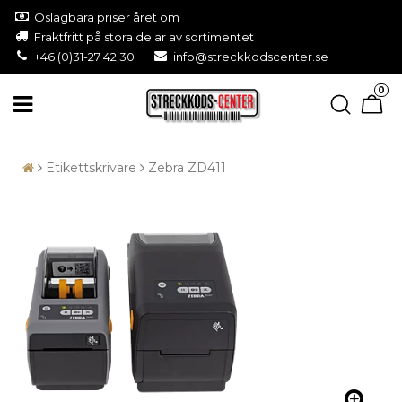
Oslagbara priser året om
Fraktfritt på stora delar av sortimentet
+46 (0)31-27 42 30
info@streckkodscenter.se
0
Etikettskrivare
Zebra ZD411