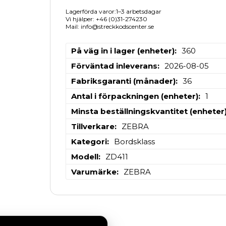
Lagerförda varor:1–3 arbetsdagar
Vi hjälper: +46 (0)31-274230
Mail: info@streckkodscenter.se
På väg in i lager (enheter)
360
Förväntad inleverans
2026-08-05
Fabriksgaranti (månader)
36
Antal i förpackningen (enheter)
1
Minsta beställningskvantitet (enheter
Tillverkare
ZEBRA
Kategori
Bordsklass
Modell
ZD411
Varumärke
ZEBRA