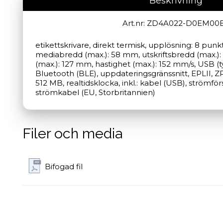
Beskrivning
Art.nr: ZD4A022-D0EM00
etikettskrivare, direkt termisk, upplösning: 8 punk
mediabredd (max.): 58 mm, utskriftsbredd (max.):
(max.): 127 mm, hastighet (max.): 152 mm/s, USB (t
Bluetooth (BLE), uppdateringsgränssnitt, EPLII, ZP
512 MB, realtidsklocka, inkl.: kabel (USB), strömför
strömkabel (EU, Storbritannien)
Filer och media
Bifogad fil