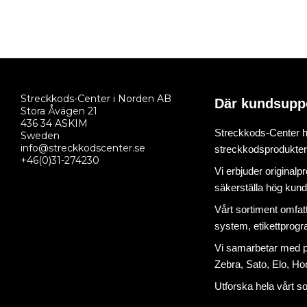
Streckkods-Center i Norden AB
Där kundsupp
Stora Åvägen 21
436 34 ASKIM
Streckkods-Center ha
Sweden
info@streckkodscenter.se
streckkodsprodukter o
+46(0)31-274230
Vi erbjuder originalp
säkerställa hög kund
Vårt sortiment omfat
system
,
etikettprog
Vi samarbetar med på
Zebra, Sato, Elo, Hon
Utforska hela vårt s