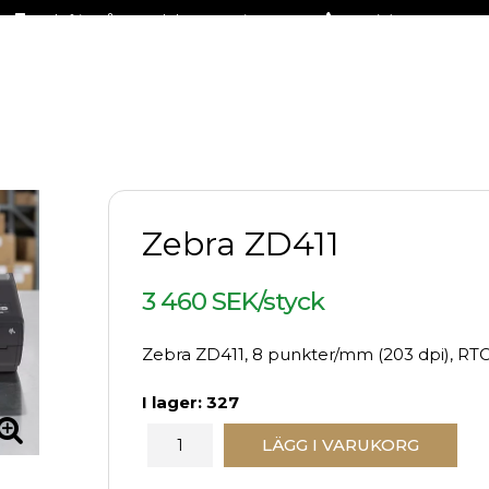
Fraktfritt på stora delar av sortimentet
+46 (0)31-27 42 30
Zebra ZD411
3 460 SEK/styck
Zebra ZD411, 8 punkter/mm (203 dpi), RTC,
I lager: 327
LÄGG I VARUKORG