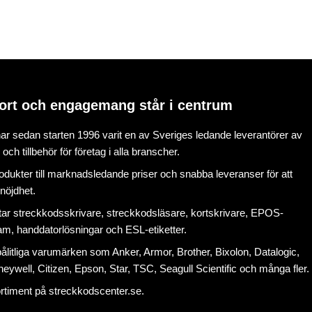
ort och engagemang står i centrum
r sedan starten 1996 varit en av Sveriges ledande leverantörer av
ch tillbehör för företag i alla branscher.
rodukter till marknadsledande priser och snabba leveranser för att
nöjdhet.
tar
streckkodsskrivare
,
streckkodsläsare
,
kortskrivare
,
EPOS-
ram
, handdatorlösningar och
ESL-etiketter
.
litliga varumärken som Anker, Armor, Brother, Bixolon, Datalogic,
eywell, Citizen, Epson, Star, TSC, Seagull Scientific och många fler.
ortiment på
streckkodscenter.se
.