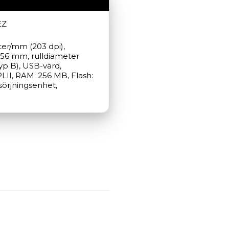
EZ
ter/mm (203 dpi), 
 56 mm, rulldiameter 
yp B), USB-värd, 
LII, RAM: 256 MB, Flash: 
sörjningsenhet, 