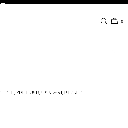
info@streckkodscenter.se
0
 EPLII, ZPLII, USB, USB-värd, BT (BLE)