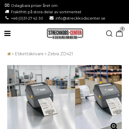
Oslagbara priser året om
Fraktfritt på stora delar av sortimentet
+46 (0)31-27 42 30
info@streckkodscenter.se
0
Etikettskrivare
Zebra ZD421