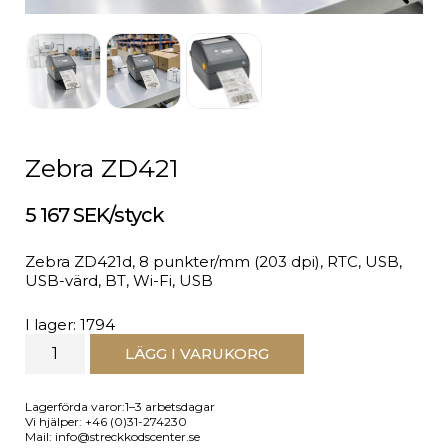
Zebra ZD421
5 167 SEK/styck
Zebra ZD421d, 8 punkter/mm (203 dpi), RTC, USB,
USB-värd, BT, Wi-Fi, USB
I lager: 1794
LÄGG I VARUKORG
Lagerförda varor:1–3 arbetsdagar
Vi hjälper: +46 (0)31-274230
Mail: info@streckkodscenter.se