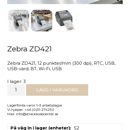
Zebra ZD421
Zebra ZD421, 12 punkter/mm (300 dpi), RTC, USB,
USB-värd, BT, Wi-Fi, USB
I lager: 3
LÄGG I VARUKORG
Lagerförda varor:1–3 arbetsdagar
Vi hjälper: +46 (0)31-274230
Mail: info@streckkodscenter.se
På väg in i lager (enheter)
52