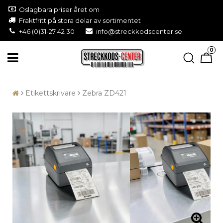
Oslagbara priser året om
Fraktfritt på stora delar av sortimentet
+46 (0)31-27 42 30
info@streckkodscenter.se
0
Etikettskrivare
Zebra ZD421