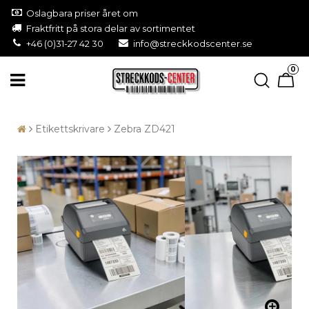
Oslagbara priser året om
Fraktfritt på stora delar av sortimentet
+46 (0)31-27 42 30
info@streckkodscenter.se
0
Etikettskrivare
Zebra ZD421