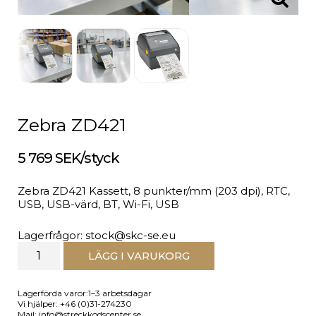
Zebra ZD421
5 769 SEK/styck
Zebra ZD421 Kassett, 8 punkter/mm (203 dpi), RTC,
USB, USB-värd, BT, Wi-Fi, USB
Lagerfrågor: stock@skc-se.eu
LÄGG I VARUKORG
Lagerförda varor:1–3 arbetsdagar
Vi hjälper: +46 (0)31-274230
Mail: info@streckkodscenter.se