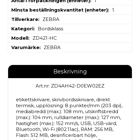
Antal i förpackningen (enheter)
1
Minsta beställningskvantitet (enheter)
1
Tillverkare
ZEBRA
Kategori
Bordsklass
Modell
ZD421-HC
Varumärke
ZEBRA
Beskrivning
Art.nr: ZD4AH42-D0EW02EZ
etikettskrivare, skrivbordsskrivare, direkt 
termisk, upplösning: 8 punkter/mm (203 dpi), 
mediabredd (max.): 108 mm, utskriftsbredd 
(max.): 104 mm, rulldiameter (max.): 127 mm, 
hastighet (max.): 152 mm/s, USB, USB-värd, 
Bluetooth, Wi-Fi (802.11ac), RAM: 256 MB, 
Flash: 512 MB, desinficerbart hölje, 