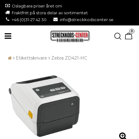
Oslagbara priser året om
Fraktfritt på stora delar av sortimentet
+46 (0)31-27 42 30
info@streckkodscenter.se
0
Etikettskrivare
Zebra ZD421-HC