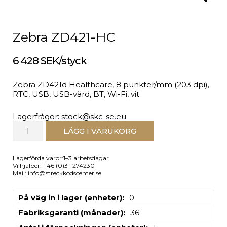
Zebra ZD421-HC
6 428 SEK/styck
Zebra ZD421d Healthcare, 8 punkter/mm (203 dpi),
RTC, USB, USB-värd, BT, Wi-Fi, vit
Lagerfrågor: stock@skc-se.eu
LÄGG I VARUKORG
Lagerförda varor:1–3 arbetsdagar
Vi hjälper: +46 (0)31-274230
Mail: info@streckkodscenter.se
På väg in i lager (enheter)
0
Fabriksgaranti (månader)
36