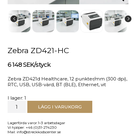
Zebra ZD421-HC
6 148 SEK/styck
Zebra ZD421d Healthcare, 12 punkter/mm (300 dpi),
RTC, USB, USB-värd, BT (BLE), Ethernet, vit
I lager: 1
LÄGG I VARUKORG
Lagerförda varor:1–3 arbetsdagar
Vi hjälper: +46 (0)31-274230
Mail: info@streckkodscenter.se