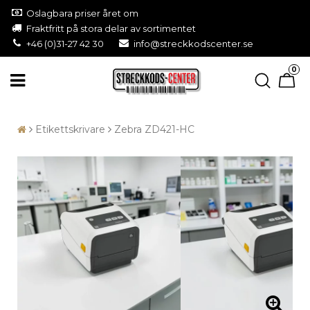
Oslagbara priser året om
Fraktfritt på stora delar av sortimentet
+46 (0)31-27 42 30
info@streckkodscenter.se
0
Etikettskrivare
Zebra ZD421-HC