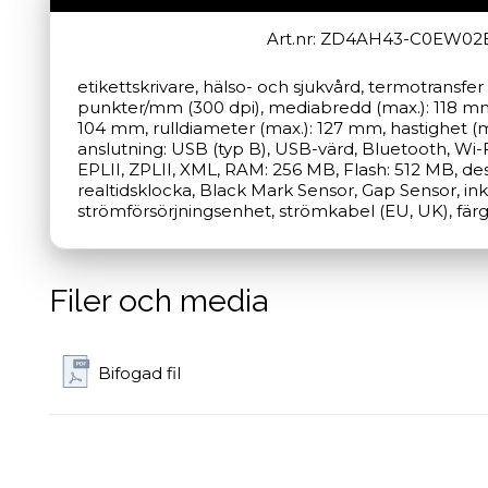
Art.nr: ZD4AH43-C0EW02
etikettskrivare, hälso- och sjukvård, termotransfer 
punkter/mm (300 dpi), mediabredd (max.): 118 mm, 
104 mm, rulldiameter (max.): 127 mm, hastighet (ma
anslutning: USB (typ B), USB-värd, Bluetooth, Wi-Fi
EPLII, ZPLII, XML, RAM: 256 MB, Flash: 512 MB, desi
realtidsklocka, Black Mark Sensor, Gap Sensor, inkl.
strömförsörjningsenhet, strömkabel (EU, UK), färg:
Filer och media
Bifogad fil