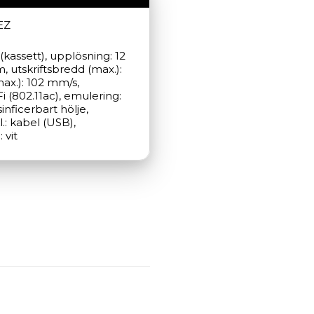
EZ
(kassett), upplösning: 12 
utskriftsbredd (max.): 
x.): 102 mm/s, 
 (802.11ac), emulering: 
nficerbart hölje, 
: kabel (USB), 
 vit