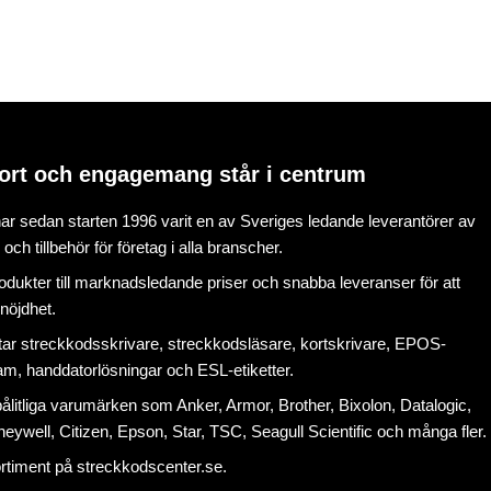
ort och engagemang står i centrum
r sedan starten 1996 varit en av Sveriges ledande leverantörer av
ch tillbehör för företag i alla branscher.
rodukter till marknadsledande priser och snabba leveranser för att
nöjdhet.
tar
streckkodsskrivare
,
streckkodsläsare
,
kortskrivare
,
EPOS-
ram
, handdatorlösningar och
ESL-etiketter
.
litliga varumärken som Anker, Armor, Brother, Bixolon, Datalogic,
eywell, Citizen, Epson, Star, TSC, Seagull Scientific och många fler.
ortiment på
streckkodscenter.se
.