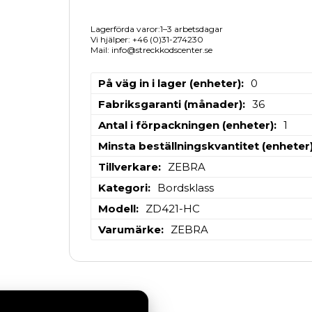
Lagerförda varor:1–3 arbetsdagar
Vi hjälper: +46 (0)31-274230
Mail: info@streckkodscenter.se
På väg in i lager (enheter)
0
Fabriksgaranti (månader)
36
Antal i förpackningen (enheter)
1
Minsta beställningskvantitet (enheter
Tillverkare
ZEBRA
Kategori
Bordsklass
Modell
ZD421-HC
Varumärke
ZEBRA