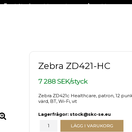
Fraktfritt på stora delar av sortimentet
+46 (0)31-27 42 30
Zebra ZD421-HC
7 288 SEK/styck
Zebra ZD421c Healthcare, patron, 12 punk
värd, BT, Wi-Fi, vit
Lagerfrågor: stock@skc-se.eu
LÄGG I VARUKORG