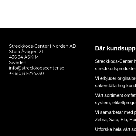
Streckkods-Center i Norden AB
Där kundsupp
Stora Åvägen 21
436 34 ASKIM
Streckkods-Center ha
Sweden
info@streckkodscenter.se
streckkodsprodukter o
+46(0)31-274230
Vi erbjuder originalp
säkerställa hög kund
Vårt sortiment omfat
system
,
etikettprog
Vi samarbetar med på
Zebra, Sato, Elo, Hon
Utforska hela vårt s