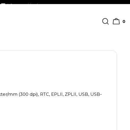
info@streckkodscenter.se
0
ter/mm (300 dpi), RTC, EPLII, ZPLII, USB, USB-