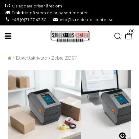
Oslagbara priser året om
Fraktfritt på stora delar av sortimentet
+46 (0)31-27 42 30
info@streckkodscenter.se
0
Etikettskrivare
Zebra ZD611