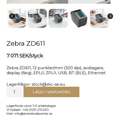
Zebra ZD611
7 071 SEK/styck
Zebra ZD611, 12 punkter/mm (300 dpi), avdragare,
display (färg), EPLII, ZPLII, USB, BT (BLE), Ethernet
Lagerfrågor: stock@skc-se.eu
LÄGG I VARUKORG
Lagerförda varor:1–3 arbetsdagar
Vi hjälper: +46 (0)31-274230
Mail: info@streckkodscenter.se