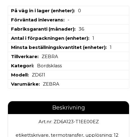
På väg in i lager (enheter)
0
Förväntad inleverans
-
Fabriksgaranti (månader)
36
Antal i förpackningen (enheter)
1
Minsta beställningskvantitet (enheter)
1
Tillverkare
ZEBRA
Kategori
Bordsklass
Modell
ZD611
Varumärke
ZEBRA
Beskrivning
Art.nr: ZD6A123-T1EE00EZ
etikettskrivare, termotransfer, upplösning: 12 