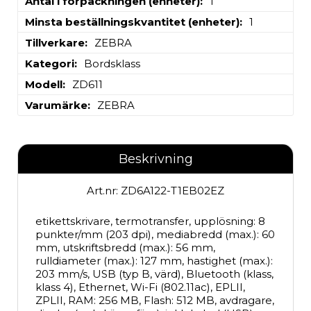
Antal i förpackningen (enheter)
1
Minsta beställningskvantitet (enheter)
1
Tillverkare
ZEBRA
Kategori
Bordsklass
Modell
ZD611
Varumärke
ZEBRA
Beskrivning
Art.nr: ZD6A122-T1EB02EZ
etikettskrivare, termotransfer, upplösning: 8 
punkter/mm (203 dpi), mediabredd (max.): 60 
mm, utskriftsbredd (max.): 56 mm, 
rulldiameter (max.): 127 mm, hastighet (max.): 
203 mm/s, USB (typ B, värd), Bluetooth (klass, 
klass 4), Ethernet, Wi-Fi (802.11ac), EPLII, 
ZPLII, RAM: 256 MB, Flash: 512 MB, avdragare, 