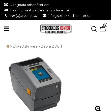
Oslagbara priser året om
Fraktfritt på stora delar av sortimentet
+46 (0)31-27 42 30
info@streckkodscenter.se
0
Etikettskrivare
Zebra ZD611