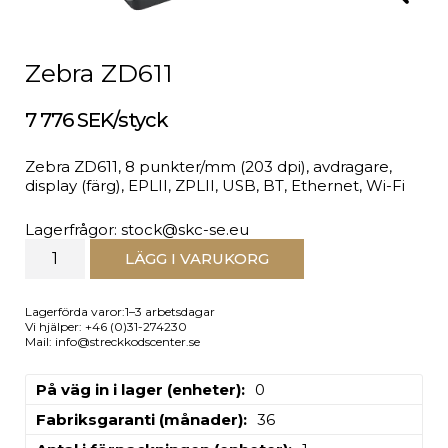
Zebra ZD611
7 776 SEK/styck
Zebra ZD611, 8 punkter/mm (203 dpi), avdragare,
display (färg), EPLII, ZPLII, USB, BT, Ethernet, Wi-Fi
Lagerfrågor: stock@skc-se.eu
LÄGG I VARUKORG
Lagerförda varor:1–3 arbetsdagar
Vi hjälper: +46 (0)31-274230
Mail: info@streckkodscenter.se
På väg in i lager (enheter)
0
Fabriksgaranti (månader)
36