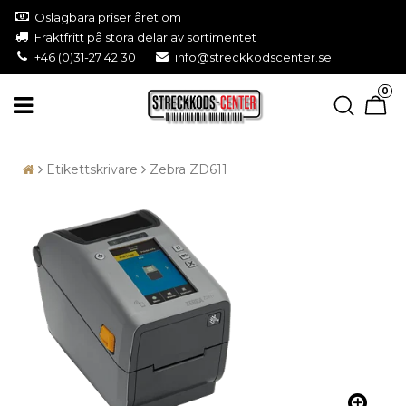
Oslagbara priser året om
Fraktfritt på stora delar av sortimentet
+46 (0)31-27 42 30
info@streckkodscenter.se
0
Etikettskrivare
Zebra ZD611