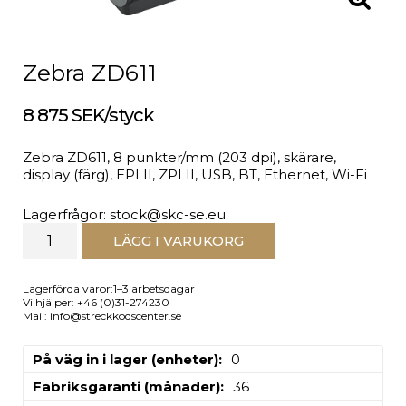
Zebra ZD611
8 875 SEK/styck
Zebra ZD611, 8 punkter/mm (203 dpi), skärare,
display (färg), EPLII, ZPLII, USB, BT, Ethernet, Wi-Fi
Lagerfrågor: stock@skc-se.eu
LÄGG I VARUKORG
Lagerförda varor:1–3 arbetsdagar
Vi hjälper: +46 (0)31-274230
Mail: info@streckkodscenter.se
På väg in i lager (enheter)
0
Fabriksgaranti (månader)
36