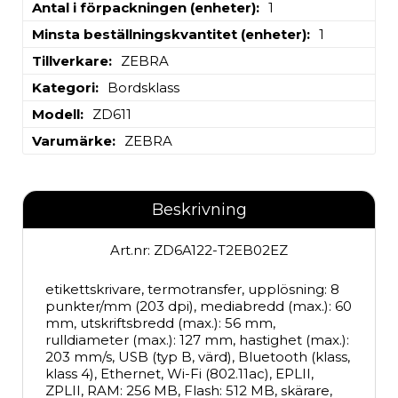
Antal i förpackningen (enheter)
1
Minsta beställningskvantitet (enheter)
1
Tillverkare
ZEBRA
Kategori
Bordsklass
Modell
ZD611
Varumärke
ZEBRA
Beskrivning
Art.nr: ZD6A122-T2EB02EZ
etikettskrivare, termotransfer, upplösning: 8 
punkter/mm (203 dpi), mediabredd (max.): 60 
mm, utskriftsbredd (max.): 56 mm, 
rulldiameter (max.): 127 mm, hastighet (max.): 
203 mm/s, USB (typ B, värd), Bluetooth (klass, 
klass 4), Ethernet, Wi-Fi (802.11ac), EPLII, 
ZPLII, RAM: 256 MB, Flash: 512 MB, skärare, 