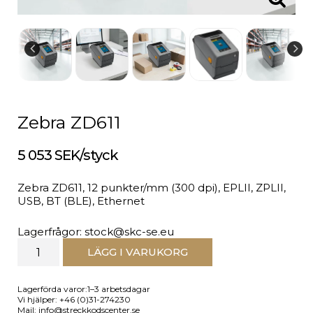
Zebra ZD611
5 053 SEK/styck
Zebra ZD611, 12 punkter/mm (300 dpi), EPLII, ZPLII,
USB, BT (BLE), Ethernet
Lagerfrågor: stock@skc-se.eu
LÄGG I VARUKORG
Lagerförda varor:1–3 arbetsdagar
Vi hjälper: +46 (0)31-274230
Mail: info@streckkodscenter.se