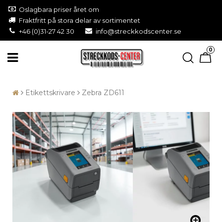
Oslagbara priser året om
Fraktfritt på stora delar av sortimentet
+46 (0)31-27 42 30
info@streckkodscenter.se
0
Etikettskrivare
Zebra ZD611