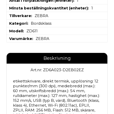
Antal i förpackningen (enheter)
1
Minsta beställningskvantitet (enheter)
1
Tillverkare
ZEBRA
Kategori
Bordsklass
Modell
ZD611
Varumärke
ZEBRA
Beskrivning
Art.nr: ZD6A023-D2EB02EZ
etikettskrivare, direkt termisk, upplösning: 12 
punkter/mm (300 dpi), mediebredd (max.): 
60 mm, utskriftsbredd (max.): 54 mm, 
rulldiameter (max.): 127 mm, hastighet (max.): 
152 mm/s, USB (typ B, värd), Bluetooth (klass, 
klass 4), Ethernet, Wi-Fi (802.11ac), EPLII, 
ZPLII, RAM: 256 MB, Flash: 512 MB, skärare, 