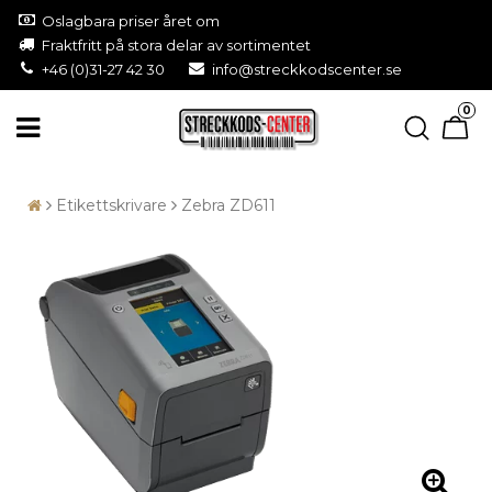
Oslagbara priser året om
Fraktfritt på stora delar av sortimentet
+46 (0)31-27 42 30
info@streckkodscenter.se
0
Etikettskrivare
Zebra ZD611