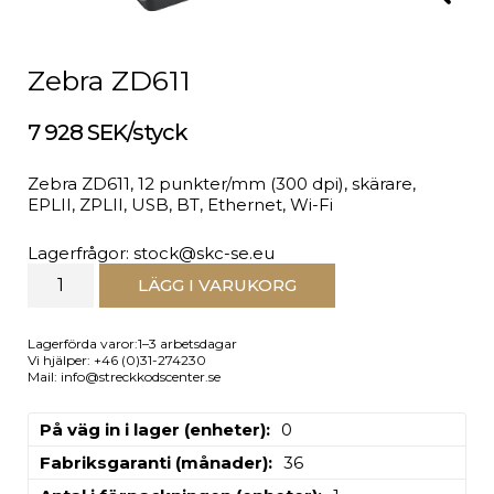
Zebra ZD611
7 928 SEK/styck
Zebra ZD611, 12 punkter/mm (300 dpi), skärare,
EPLII, ZPLII, USB, BT, Ethernet, Wi-Fi
Lagerfrågor: stock@skc-se.eu
LÄGG I VARUKORG
Lagerförda varor:1–3 arbetsdagar
Vi hjälper: +46 (0)31-274230
Mail: info@streckkodscenter.se
På väg in i lager (enheter)
0
Fabriksgaranti (månader)
36