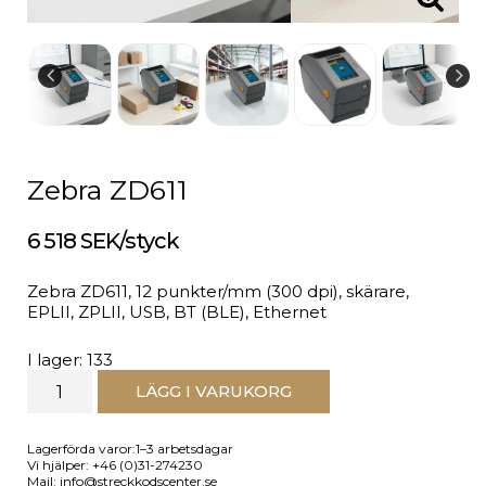
Zebra ZD611
6 518 SEK/styck
Zebra ZD611, 12 punkter/mm (300 dpi), skärare,
EPLII, ZPLII, USB, BT (BLE), Ethernet
I lager: 133
LÄGG I VARUKORG
Lagerförda varor:1–3 arbetsdagar
Vi hjälper: +46 (0)31-274230
Mail: info@streckkodscenter.se