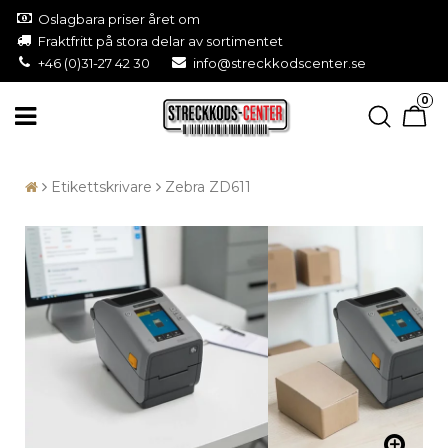
Oslagbara priser året om
Fraktfritt på stora delar av sortimentet
+46 (0)31-27 42 30
info@streckkodscenter.se
0
Etikettskrivare
Zebra ZD611