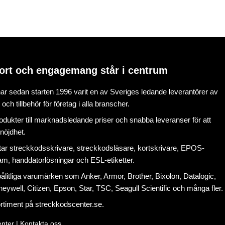
ort och engagemang står i centrum
r sedan starten 1996 varit en av Sveriges ledande leverantörer av
ch tillbehör för företag i alla branscher.
rodukter till marknadsledande priser och snabba leveranser för att
nöjdhet.
tar
streckkodsskrivare
,
streckkodsläsare
,
kortskrivare
,
EPOS-
ram
, handdatorlösningar och
ESL-etiketter
.
litliga varumärken som Anker, Armor, Brother, Bixolon, Datalogic,
eywell, Citizen, Epson, Star, TSC, Seagull Scientific och många fler.
ortiment på
streckkodscenter.se
.
nter |
Kontakta oss