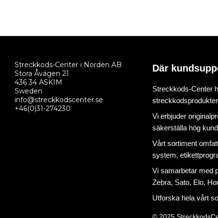
Streckkods-Center i Norden AB
Där kundsupp
Stora Åvägen 21
436 34 ASKIM
Streckkods-Center ha
Sweden
info@streckkodscenter.se
streckkodsprodukter o
+46(0)31-274230
Vi erbjuder originalp
säkerställa hög kund
Vårt sortiment omfat
system
,
etikettprog
Vi samarbetar med på
Zebra, Sato, Elo, Hon
Utforska hela vårt s
© 2025 StreckkodsCe