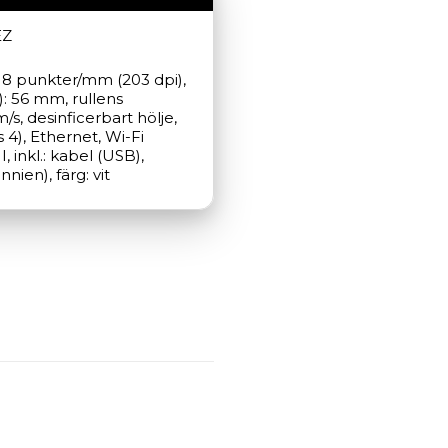
EZ
, 8 punkter/mm (203 dpi), 
: 56 mm, rullens 
, desinficerbart hölje, 
 4), Ethernet, Wi-Fi 
 inkl.: kabel (USB), 
ien), färg: vit