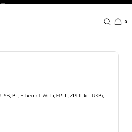
info@streckkodscenter.se
0
B, BT, Ethernet, Wi-Fi, EPLII, ZPLII, kit (USB),