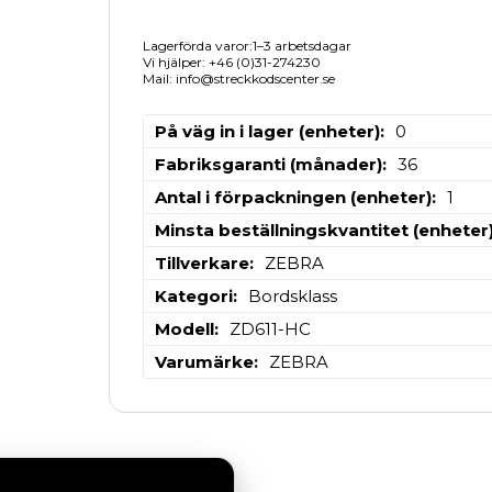
Lagerförda varor:1–3 arbetsdagar
Vi hjälper: +46 (0)31-274230
Mail: info@streckkodscenter.se
På väg in i lager (enheter)
0
Fabriksgaranti (månader)
36
Antal i förpackningen (enheter)
1
Minsta beställningskvantitet (enheter
Tillverkare
ZEBRA
Kategori
Bordsklass
Modell
ZD611-HC
Varumärke
ZEBRA