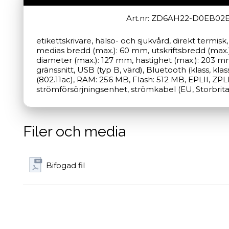
Art.nr: ZD6AH22-D0EB02
etikettskrivare, hälso- och sjukvård, direkt termisk
medias bredd (max.): 60 mm, utskriftsbredd (max.)
diameter (max.): 127 mm, hastighet (max.): 203 mm/s
gränssnitt, USB (typ B, värd), Bluetooth (klass, klass
(802.11ac), RAM: 256 MB, Flash: 512 MB, EPLII, ZPLII,
strömförsörjningsenhet, strömkabel (EU, Storbritann
Filer och media
Bifogad fil