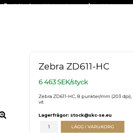
Fraktfritt på stora delar av sortimentet
+46 (0)31-27 42 30
Zebra ZD611-HC
6 463 SEK/styck
Zebra ZD611-HC, 8 punkter/mm (203 dpi), US
vit
Lagerfrågor: stock@skc-se.eu
LÄGG I VARUKORG